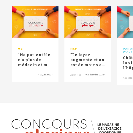
RETOUR HAUT DE PAGE
MSP
MSP
PARO
D'AC
"Ma patientèle
"Le loyer
Chât
n’a plus de
augmente et on
la vi
médecin et moi
est de moins en
l’hô
plus de travail"
moins
loue
: une génér...
nombreux" :
-
27 juin 2022
-
-
6 décembre 2022
-
ABONNÉS
cabi
ABONNÉ
aux Mureaux...
lib...