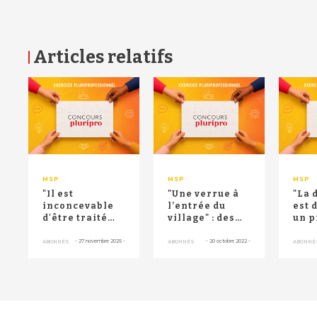
Articles relatifs
RETOUR HAUT DE PAGE
MSP
MSP
MSP
"Il est
"Une verrue à
"La 
inconcevable
l’entrée du
est 
d'être traité
village" : des
un 
avec aussi peu
habitants de
méd
de
Saint-Restitut
inci
-
27 novembre 2025
-
-
20 octobre 2022
-
ABONNÉS
ABONNÉS
ABONNÉ
considération"
...
d'aut
: ...