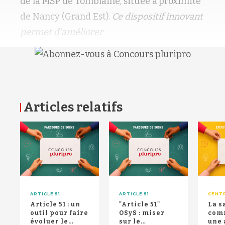
de la MSP de Tomblaine, située à
proximité
de Nancy (Grand Est).
Ce dispositif innovant
permet d'améliorer
Articles relatifs
RETOUR HAUT DE PAGE
ARTICLE 51
ARTICLE 51
CENT
Article 51 : un
"Article 51"
La s
outil pour faire
OSyS : miser
com
évoluer le
sur le
une 