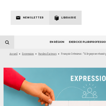
Skip
to
Newsletter
main
NEWSLETTER
LIBRAIRIE
navigation
EN RÉGION
EXERCICE PLURIPROFESSI
Fil
Accueil
Expression
Paroles d'acteurs
François Crémieux : "Si le pays ne réussit p
d'Ariane