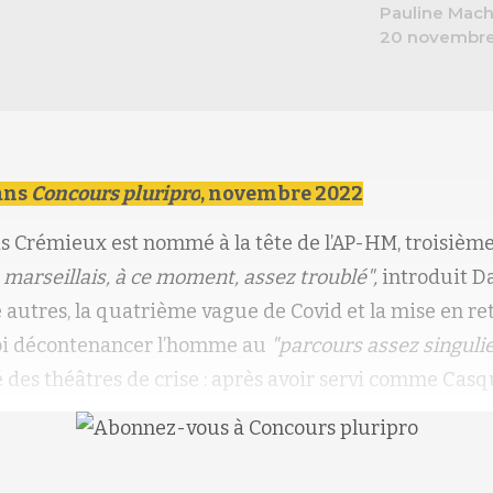
Pauline Mac
20 novembr
ans
Concours pluripro
, novembre 2022
ois Crémieux est nommé à la tête de l’AP-HM, troisièm
 marseillais, à ce moment, assez troublé",
introduit D
re autres, la quatrième vague de Covid et la mise en re
uoi décontenancer l’homme au
"parcours assez singulie
 des théâtres de crise : après avoir servi comme Casq