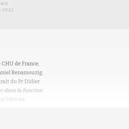
hard
e 2022
e CHU de France,
aniel Benamouzig.
trait du Pr Didier
r dans la fonction
ue bleu en