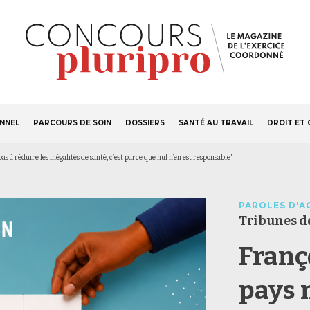
S'ABONNER
Navigation
ONNEL
PARCOURS DE SOIN
DOSSIERS
SANTÉ AU TRAVAIL
DROIT ET 
principale
as à réduire les inégalités de santé, c’est parce que nul n’en est responsable"
PAROLES D'A
Tribunes de
Franço
pays 