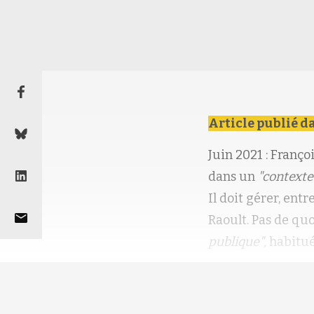
Article publié d
Juin 2021 : Franç
dans un
"contexte
Il doit gérer, ent
Raoult. Pas de q
publique",
habitué