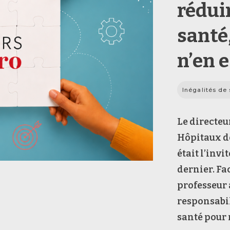
réduir
santé,
n’en 
Inégalités de
Le directeu
Hôpitaux d
était l’invi
dernier. Fa
professeur 
responsabil
santé pour 