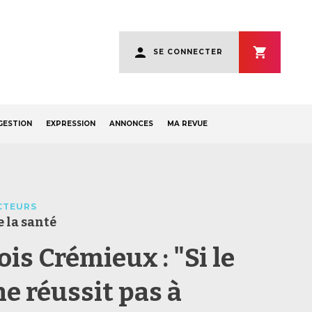
User
SE CONNECTER
account
menu
GESTION
EXPRESSION
ANNONCES
MA REVUE
CTEURS
 la santé
is Crémieux : "Si le
ne réussit pas à