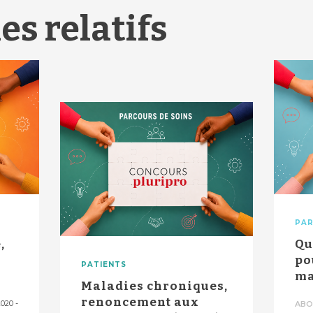
es relatifs
PAR
,
Qu
po
PATIENTS
ma
Maladies chroniques,
renoncement aux
2020
-
ABO