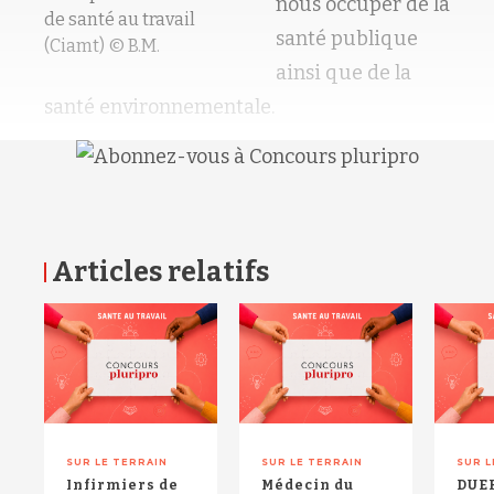
nous occuper de la
de santé au travail
santé publique
(Ciamt) © B.M.
ainsi que de la
santé environnementale.
Articles relatifs
RETOUR HAUT DE PAGE
SUR LE TERRAIN
SUR LE TERRAIN
SUR L
Infirmiers de
Médecin du
DUER