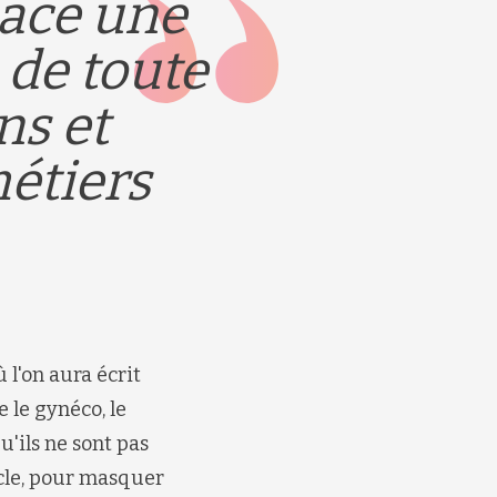
lace une
 de toute
ns et
étiers
 l'on aura écrit
e le gynéco, le
u'ils ne sont pas
ècle, pour masquer