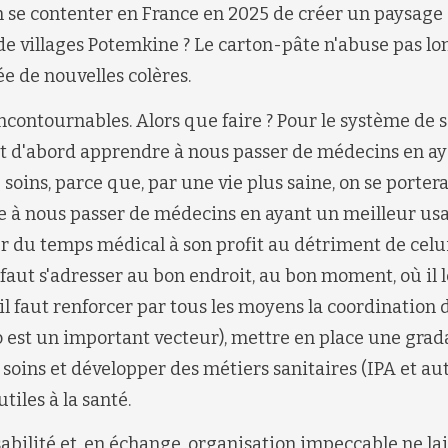
n se contenter en France en 2025 de créer un paysage 
 de villages Potemkine ? Le carton-pâte n'abuse pas l
e de nouvelles colères.
incontournables. Alors que faire ? Pour le système de sa
aut d'abord apprendre à nous passer de médecins en a
soins, parce que, par une vie plus saine, on se portera
 à nous passer de médecins en ayant un meilleur usag
r du temps médical à son profit au détriment de celui
l faut s'adresser au bon endroit, au bon moment, où il l
, il faut renforcer par tous les moyens la coordination 
 est un important vecteur), mettre en place une gra
 soins et développer des métiers sanitaires (IPA et aut
tiles à la santé.
sabilité et, en échange, organisation impeccable ne l