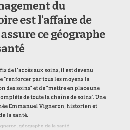
nagement du
oire est l'affaire de
, assure ce géographe
santé
is de l'accès aux soins, il est devenu
e "renforcer par tous les moyens la
n des soins" et de "mettre en place une
omplète de toute la chaîne de soins".
Une
gnée Emmanuel Vigneron, historien et
e la santé.
neron, géographe de la santé