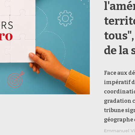
l'amé
territ
tous"
de la 
Face aux déf
impératif d
coordinatio
gradation c
tribune si
géographe d
Emmanuel Vig