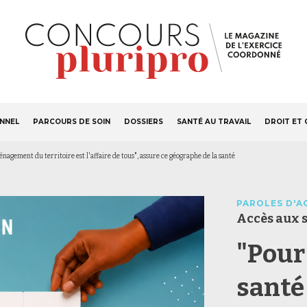
S'ABONNER
Navigation
ONNEL
PARCOURS DE SOIN
DOSSIERS
SANTÉ AU TRAVAIL
DROIT ET 
principale
énagement du territoire est l'affaire de tous", assure ce géographe de la santé
PAROLES D'A
Accès aux 
"Pour
santé 