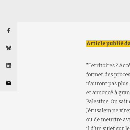
Article publié d
"Territoires ? Acc
former des proces
n'auront pas plus
et annoncé à grand
Palestine. On sait
Jérusalem ne viren
ou de meurtre ava
il d'un sujet sur 