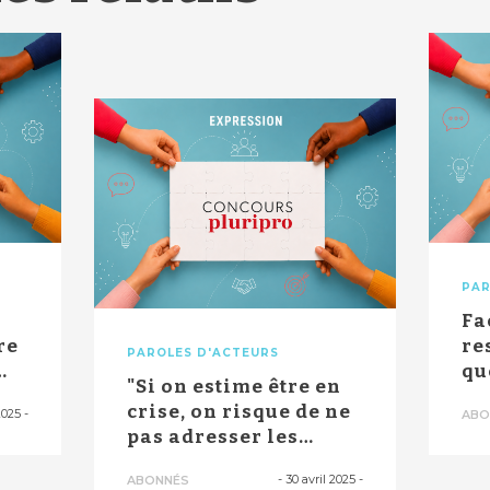
PAR
Fa
re
re
PAROLES D'ACTEURS
qu
"Si on estime être en
po
crise, on risque de ne
2025
-
ABO
pas adresser les
bonnes s...
-
30 avril 2025
-
ABONNÉS