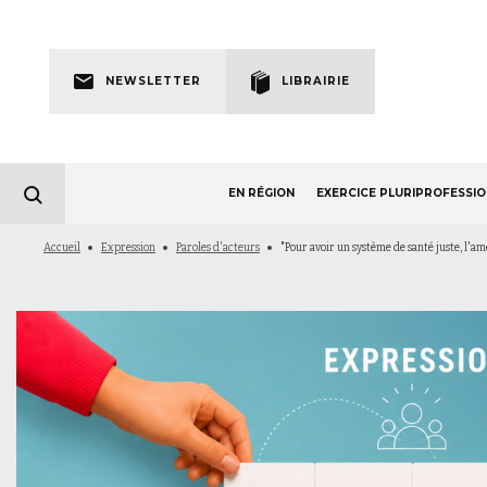
Skip
to
Newsletter
main
NEWSLETTER
LIBRAIRIE
navigation
EN RÉGION
EXERCICE PLURIPROFESSI
Fil
Accueil
Expression
Paroles d'acteurs
"Pour avoir un système de santé juste, l'am
d'Ariane