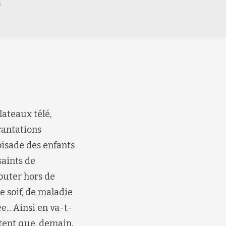
5
lateaux télé,
cantations
oisade des enfants
saints de
bouter hors de
e soif, de maladie
.. Ainsi en va-t-
ttent que, demain,