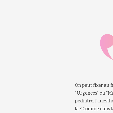
On peut fixer au f
"Urgences" ou "Mat
pédiatre, l'anesth
là ? Comme dans l