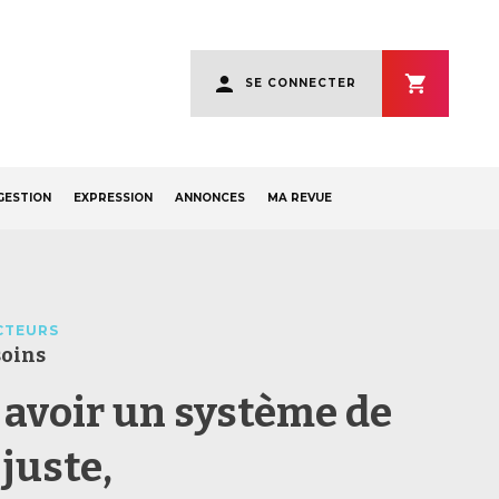
User
SE CONNECTER
account
menu
GESTION
EXPRESSION
ANNONCES
MA REVUE
CTEURS
soins
 avoir un système de
juste,