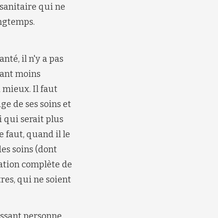
sanitaire qui ne
ongtemps.
nté, il n'y a pas
yant moins
 mieux. Il faut
e de ses soins et
 qui serait plus
e faut, quand il le
des soins (dont
dation complète de
res, qui ne soient
aissant personne