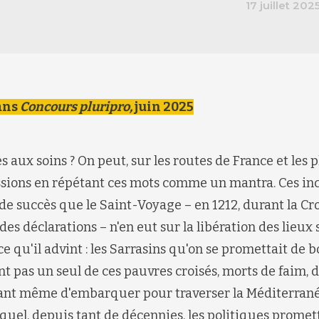
17 juillet 202
ans
Concours pluripro,
juin 2025
ès aux soins ? On peut, sur les routes de France et les p
sions en répétant ces mots comme un mantra. Ces in
 de succès que le Saint-Voyage – en 1212, durant la Cr
es déclarations – n'en eut sur la libération des lieux 
 ce qu'il advint : les Sarrasins qu'on se promettait de 
t pas un seul de ces pauvres croisés, morts de faim, d
nt même d'embarquer pour traverser la Méditerranée.
lequel, depuis tant de décennies, les politiques prome