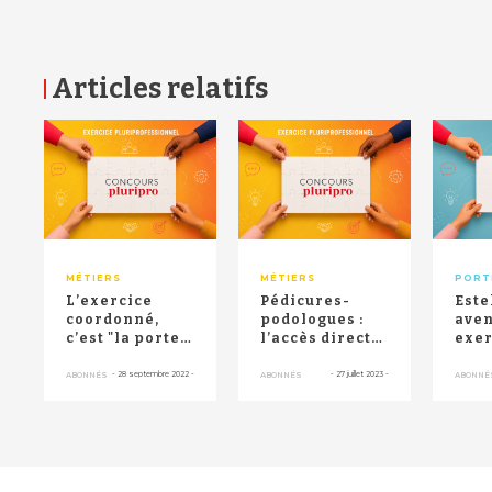
Articles relatifs
RETOUR HAUT DE PAGE
MÉTIERS
MÉTIERS
PORT
L’exercice
Pédicures-
Este
coordonné,
podologues :
aven
c’est "la porte
l’accès direct
exer
d’entrée pour
désormais
coo
valoriser et
ouvert aux
-
28 septembre 2022
-
-
27 juillet 2023
-
ABONNÉS
ABONNÉS
ABONNÉ
étend...
patients di...