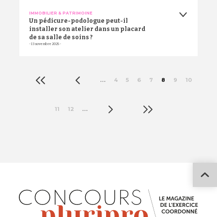
IMMOBILIER & PATRIMOINE
Un pédicure-podologue peut-il
installer son atelier dans un placard
de sa salle de soins ?
- 13 novembre 2025 -
Pagination
«
‹
…
4
5
6
7
8
9
10
›
»
…
11
12