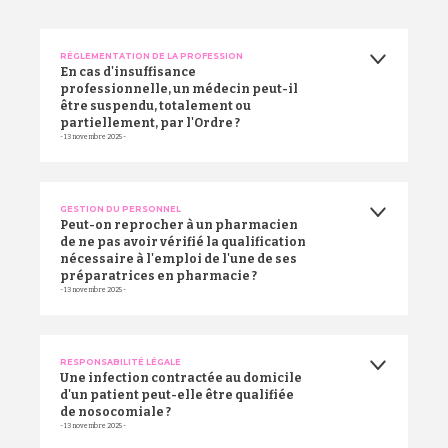
RÉGLEMENTATION DE LA PROFESSION
En cas d'insuffisance
professionnelle, un médecin peut-il
être suspendu, totalement ou
partiellement, par l'Ordre ?
RETOUR HAUT DE PAGE
- 13 novembre 2025 -
GESTION DU PERSONNEL
Peut-on reprocher à un pharmacien
de ne pas avoir vérifié la qualification
nécessaire à l'emploi de l'une de ses
préparatrices en pharmacie ?
- 13 novembre 2025 -
RESPONSABILITÉ LÉGALE
Une infection contractée au domicile
d'un patient peut-elle être qualifiée
de nosocomiale ?
- 13 novembre 2025 -