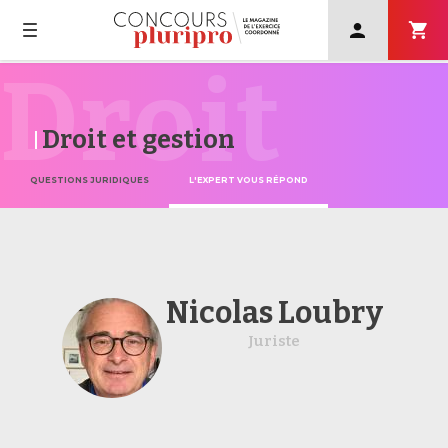
User
account
menu
Droit
Navigation
Skip
principale
to
main
Droit et gestion
navigation
QUESTIONS JURIDIQUES
L'EXPERT VOUS RÉPOND
Nicolas Loubry
Juriste