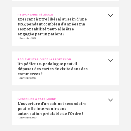
RESPONSABILITÉ LÉGALE
Exerçant à titre libéral au sein d'une
MSP, pendant combien d'années ma
responsabilité peut-elle être
engagée par un patient ?
- 13 novembre 2025 -
RÉGLEMENTATION DE LA PROFESSION
Un pédicure-podologue peut-il
déposer des cartes de visite dans des
commerces ?
- 13 novembre 2025 -
IMMOBILIER & PATRIMOINE
L'ouverture d'un cabinet secondaire
peut-elle intervenir sans
autorisation préalable de l'Ordre ?
- 13 novembre 2025 -