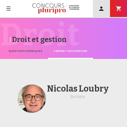
User
account
menu
Droit
Navigation
Skip
principale
to
main
Droit et gestion
navigation
QUESTIONS JURIDIQUES
L'EXPERT VOUS RÉPOND
Nicolas Loubry
Juriste