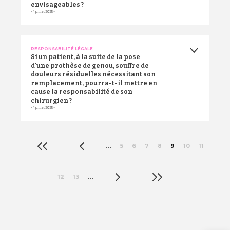
envisageables ?
- 4 juillet 2025 -
RESPONSABILITÉ LÉGALE
Si un patient, à la suite de la pose
d'une prothèse de genou, souffre de
douleurs résiduelles nécessitant son
remplacement, pourra-t-il mettre en
cause la responsabilité de son
chirurgien ?
- 4 juillet 2025 -
Pagination
«
‹
…
5
6
7
8
9
10
11
›
»
…
12
13