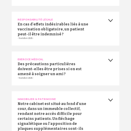
RESPONSABILITÉ LÉGALE
En cas d'effets indésirables liés à une
vaccination obligatoire, un patient
peut-il être indemnisé ?
- 9 octobre 2025 -
EXERCICE MÉDICAL
Des précautions particulières
doivent-elles être prises si on est
amené à soigner un ami ?
- 9 octobre 2025 -
IMMOBILIER & PATRIMOINE
Notre cabinet est situé au fond d'une
cour, dans un immeuble collectif,
rendant notre accès difficile pour
certains patients. Un fléchage
signalétique ou l'apposition de
plaques supplémentaires sont-ils