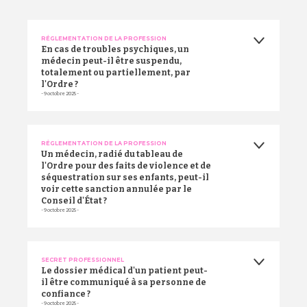
RÉGLEMENTATION DE LA PROFESSION
En cas de troubles psychiques, un
médecin peut-il être suspendu,
totalement ou partiellement, par
l'Ordre ?
- 9 octobre 2025 -
RÉGLEMENTATION DE LA PROFESSION
Un médecin, radié du tableau de
l'Ordre pour des faits de violence et de
RETOUR HAUT DE PAGE
séquestration sur ses enfants, peut-il
voir cette sanction annulée par le
Conseil d'État ?
- 9 octobre 2025 -
SECRET PROFESSIONNEL
Le dossier médical d'un patient peut-
il être communiqué à sa personne de
confiance ?
- 9 octobre 2025 -