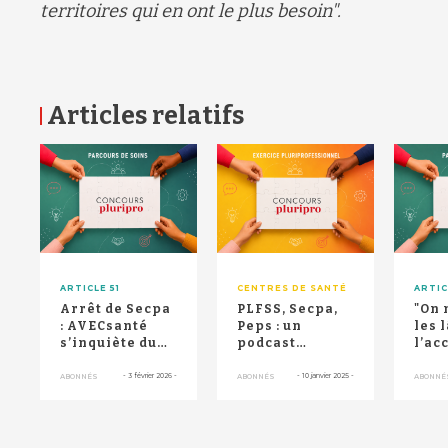
territoires qui en ont le plus besoin
"
.
Articles relatifs
RETOUR HAUT DE PAGE
ARTICLE 51
CENTRES DE SANTÉ
ARTIC
Arrêt de Secpa
PLFSS, Secpa,
"On 
: AVECsanté
Peps : un
les 
s’inquiète du
podcast
l’a
"risque réel
décrypte les
à la
sur la
"acronymes
part
-
3 février 2026
-
-
10 janvier 2025
-
ABONNÉS
ABONNÉS
ABONNÉ
continuit...
compliqués"
de...