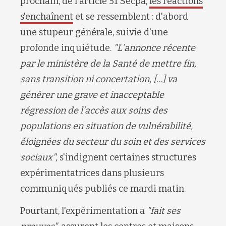
prochain, de
l'article 51
Secpa
,
les réactions
s'encha
î
nent
et se ressemblent : d'abord
une s
tupeur
générale, suivie d'une
profonde inquiétude.
"
L’annonce récente
par le
m
inistère de la Santé de me
tt
re fin,
sans transi
ti
on ni concerta
ti
on,
[…]
va
générer une grave et inacceptable
régression de l’accès aux soins des
popula
ti
ons en situa
ti
on de vulnérabilité,
éloignées du secteur du soin et des services
sociaux
"
,
s'indigne
nt
certaines
structures
expérimentatrices
dans plusieurs
communiqués publiés ce mardi matin.
Pourtant, l'expérimentation a
"fait ses