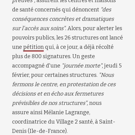
preuves",
assurent les centres et maisons
de santé concernés qui dénoncent
"
des
conséquences concrètes et drama
ti
ques
sur l’accès aux soin
s"
.
Alors, pour alerter les
pouvoirs publics, les
26
structures ont lancé
une
pétition
qui, à ce jour, a déjà récolté
plus de 800 signatures. Un geste
accompagné d'une
"journée morte",
jeudi 5
février
,
pour
certaines structur
es.
"N
ous
fermons le centre, en protestation de ces
décisions et en écho aux fermetures
prévisibles de nos structures
",
nous
assure
ainsi
Mélanie Lagrange,
coordinatrice du Village 2 santé, à Saint-
Denis (
Ile-de-France
)
.