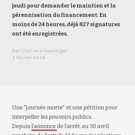
jeudi
pour demander le
maintien et la
pérennisation du financement. En
moins de 24 heures, déjà 827 signatures
ont été enregistrées.
Par Cloé-Ava Meininger
3 février 2026
Une "journée morte" et une pétition pour
interpel
l
er les pouvoirs publics.
Depuis
l'annonce
de l
’arrêt
, au 30 avril