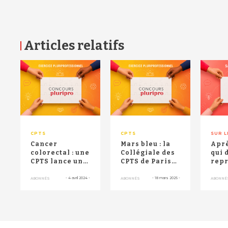
Articles relatifs
RETOUR HAUT DE PAGE
CPTS
CPTS
SUR L
Cancer
Mars bleu : la
Aprè
colorectal : une
Collégiale des
qui 
CPTS lance une
CPTS de Paris
repr
"opération
veut "lever les
trava
coup de poing"
barrières ...
com
-
4 avril 2024
-
-
18 mars 2025
-
ABONNÉS
ABONNÉS
ABONNÉ
en ph...