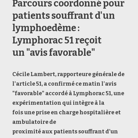
Parcours coordonné pour
patients souffrant d'un
lymphoedème :
Lymphorac 51 reçoit
un "avis favorable"
Cécile Lambert, rapporteure générale de
l'article 51,
a confirmé ce matin l'avis
"favorable"
accordé à
Lymphorac
51
, une
expérimentation
qui
intègre
à la
fois
une prise en charge hospitalière et
ambulatoire de
proximité
aux
patients
souffrant d’un