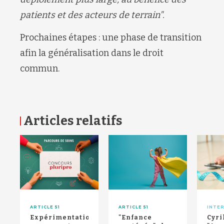
patients et des acteurs de terrain".
Prochaines étapes : une phase de transition
afin la généralisation dans le droit
commun.
Articles relatifs
RETOUR HAUT DE PAGE
ARTICLE 51
ARTICLE 51
INTE
Expérimentations
"Enfance
Cyri