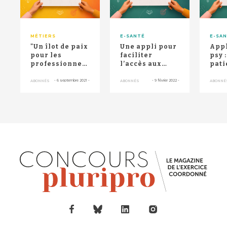
MÉTIERS
E-SANTÉ
E-SA
"Un îlot de paix
Une appli pour
Appl
pour les
faciliter
psy 
professionnels
l’accès aux
pati
de santé en
soins et à la
300
souffrance"
santé
prof
-
6 septembre 2021
-
-
9 février 2022
-
ABONNÉS
ABONNÉS
ABONNÉ
de sa