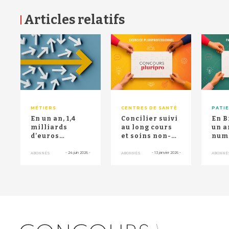
Articles relatifs
RETOUR HAUT DE PAGE
MÉTIERS
CENTRES DE SANTÉ
PATI
En un an, 1,4
Concilier suivi
En B
milliards
au long cours
un a
d’euros
et soins non-
num
d’économies
programmés :
orie
pour
le défi du SAS...
pati
-
24 juin 2026
-
-
13 janvier 2026
-
ABONNÉS
ABONNÉS
ABONNÉ
l’Assurance
attei
maladie :...