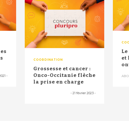
COO
Le
es
et
COORDINATION
on
Grossesse et cancer :
obj
Onco-Occitanie flèche
2021
-
ABO
la prise en charge
-
21 février 2023
-