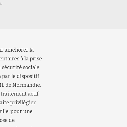
au
ur améliorer la
ntaires à la prise
a sécurité sociale
par le dispositif
RML de Normandie.
 traitement actif
ite privilégier
ville, pour une
pose de