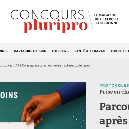
S'ABONNER
Navigation
ONNEL
PARCOURS DE SOIN
DOSSIERS
SANTÉ AU TRAVAIL
DROIT ET 
principale
t du cancer : l’ARS Normandie à la recherche de structures partenaires
PROTOCOLES
Prise en ch
Parco
après