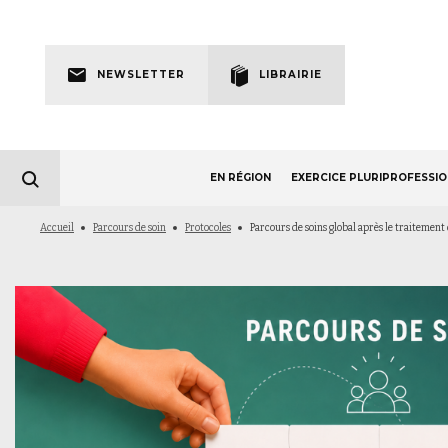
Skip
to
Newsletter
main
NEWSLETTER
LIBRAIRIE
navigation
EN RÉGION
EXERCICE PLURIPROFESSI
Fil
Accueil
Parcours de soin
Protocoles
Parcours de soins global après le traitemen
d'Ariane