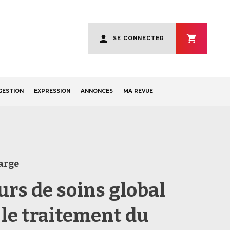
User
SE CONNECTER
account
menu
GESTION
EXPRESSION
ANNONCES
MA REVUE
arge
urs de soins global
 le traitement du