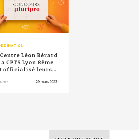
RDINATION
 Centre Léon Bérard
 la CPTS Lyon 8ème
t officialisé leurs
ec...
-
29 mars 2023
-
NNÉS