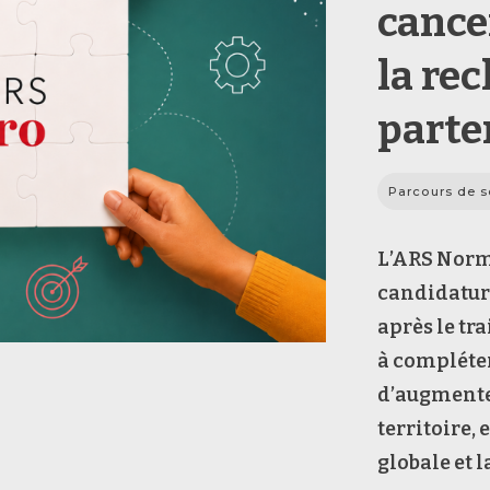
cance
la re
parte
Parcours de s
L’ARS Norm
candidature
après le tr
à compléter
d’augmenter
territoire, 
globale et l