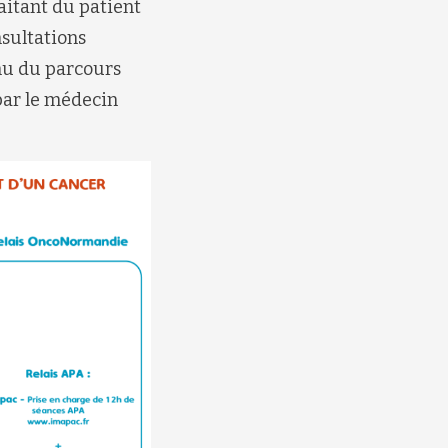
aitant du patient
nsultations
enu du parcours
 par le médecin