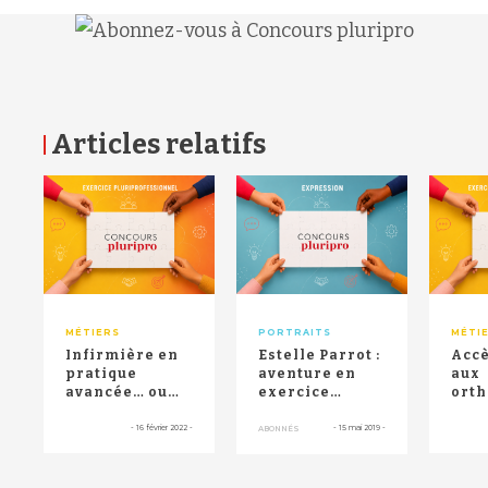
Articles relatifs
RETOUR HAUT DE PAGE
MÉTIERS
PORTRAITS
MÉTI
Infirmière en
Estelle Parrot :
Accè
pratique
aventure en
aux
avancée… ou
exercice
orth
comment ne
coordonné
aux 
pas gâcher une
com
-
16 février 2022
-
-
15 mai 2019
-
ABONNÉS
belle réf...
évit
frust