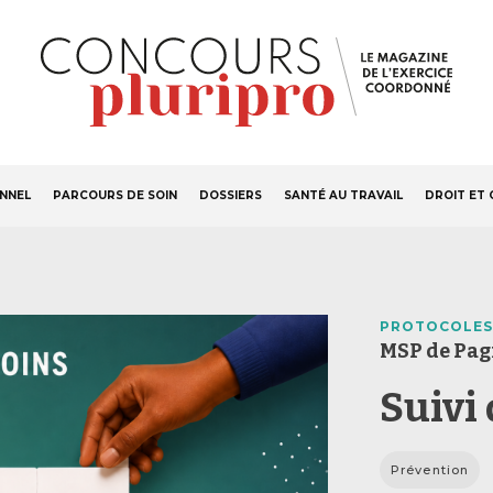
S'ABONNER
Navigation
ONNEL
PARCOURS DE SOIN
DOSSIERS
SANTÉ AU TRAVAIL
DROIT ET 
principale
PROTOCOLES
MSP de Pag
Suivi
Prévention