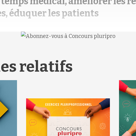
 temps médical, améliorer les r
s, éduquer les patients
es relatifs