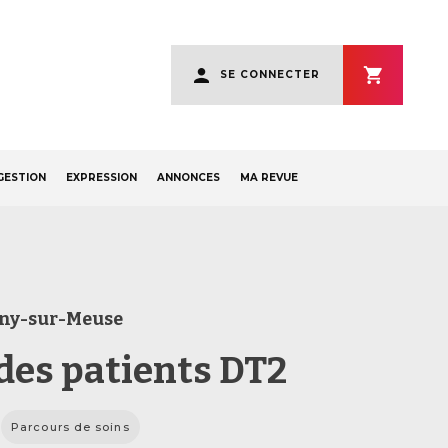
User
SE CONNECTER
account
menu
GESTION
EXPRESSION
ANNONCES
MA REVUE
ny-sur-Meuse
 des patients DT2
Parcours de soins