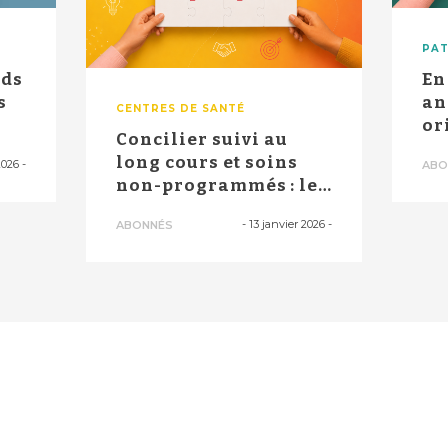
PAT
rds
En
s
an
CENTRES DE SANTÉ
or
Concilier suivi au
att
long cours et soins
2026
-
ABO
non-programmés : le
défi du SAS...
-
13 janvier 2026
-
ABONNÉS