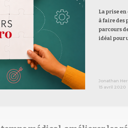
La prise en
à faire des 
parcours de
idéal pour 
Jonathan Her
15 avril 2020