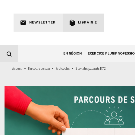
Skip
to
Newsletter
main
NEWSLETTER
LIBRAIRIE
navigation
EN RÉGION
EXERCICE PLURIPROFESSI
Fil
Accueil
Parcours de soin
Protocoles
Suivi des patients DT2
d'Ariane