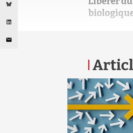
Libérer du
biologique
Articl