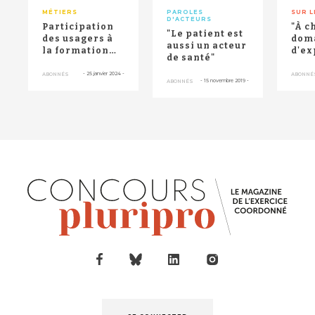
MÉTIERS
PAROLES
SUR L
D'ACTEURS
Participation
"À c
"Le patient est
des usagers à
dom
aussi un acteur
la formation
d'ex
de santé"
initiale des
médecins :
-
25 janvier 2024
-
ABONNÉS
ABONNÉ
-
15 novembre 2019
-
ABONNÉS
seule...