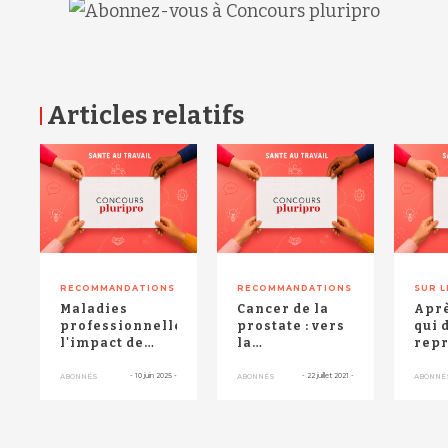
Articles relatifs
RETOUR HAUT DE PAGE
RECOMMANDATIONS
RECOMMANDATIONS
SUR L
Maladies
Cancer de la
Aprè
professionnelles :
prostate : vers
qui 
l'impact de
la
repr
l'exposition
reconnaissance
trava
aux pesticides
en maladie
com
-
10 juin 2025
-
-
22 juillet 2021
-
ABONNÉS
ABONNÉS
ABONNÉ
professionne...