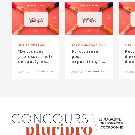
RETOUR HAUT DE PAGE
SUR LE TERRAIN
RECOMMANDATIONS
SUR L
"De tous les
Mi-carrière,
Reto
professionnels
post-
d'ex
de santé, les
exposition, fin
d'un
médecins sont
de carrière :
infi
ceux qui
des visites
sant
-
16 avril 2024
-
-
15 novembre 2024
-
ABONNÉS
ABONNÉS
ABONNÉ
recon...
encore peu...
trav
Réu