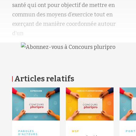
santé qui ont pour objectif de mettre en
commun des moyens d’exercice tout en
exerçant de manière coordonnée autour
d’un
Articles relatifs
RETOUR HAUT DE PAGE
PAROLES
MSP
PORT
D'ACTEURS