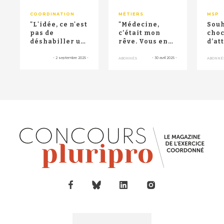
COORDINATION
MÉTIERS
MSP
"L'idée, ce n'est
"Médecine,
Souh
pas de
c’était mon
cho
déshabiller un
rêve. Vous en
d’at
territoire au
avez fait un
et n
profit d'un
cauchemar !" : à
répu
-
2 septembre 2025
-
-
30 avril 2025
-
ABONNÉS
ABONNÉ
autr...
Par...
l'ass