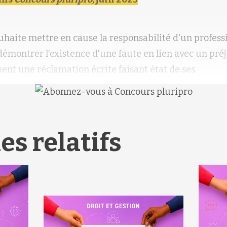
uhaite mettre en cause la responsabilité d'un profess
 démontrer l'existence d'une faute en lien avec un préju
ent une réclamation écrite faisant état de ses
es relatifs