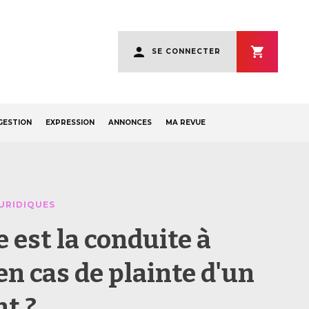
User
SE CONNECTER
account
menu
GESTION
EXPRESSION
ANNONCES
MA REVUE
URIDIQUES
 est la conduite à
en cas de plainte d'un
nt ?