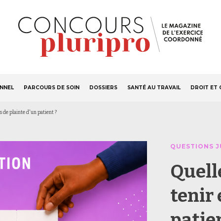
S'ABONNER
Navigation
ONNEL
PARCOURS DE SOIN
DOSSIERS
SANTÉ AU TRAVAIL
DROIT ET 
principale
s de plainte d'un patient ?
QUESTIONS J
Quelle
tenir 
patie