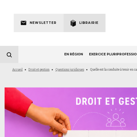
Skip
to
Newsletter
main
NEWSLETTER
LIBRAIRIE
navigation
EN RÉGION
EXERCICE PLURIPROFESSI
Fil
Accueil
Droit et gestion
Questions juridiques
Quelle est la conduite à tenir en ca
d'Ariane