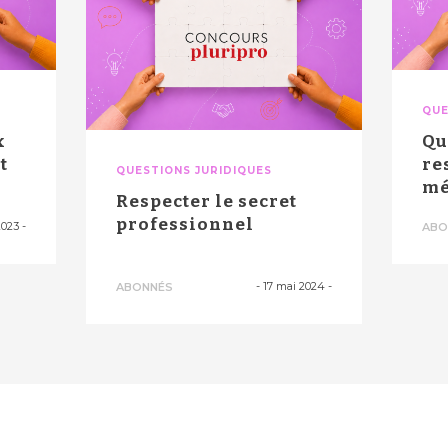
QUE
x
Qu
t
re
QUESTIONS JURIDIQUES
mé
Respecter le secret
ma
professionnel
2023
-
ABO
-
17 mai 2024
-
ABONNÉS