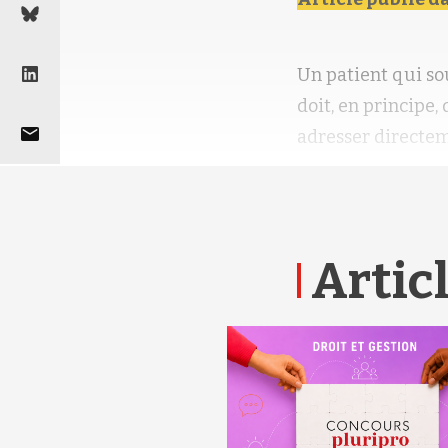
Un patient qui so
doit, en principe,
adresser directem
Articl