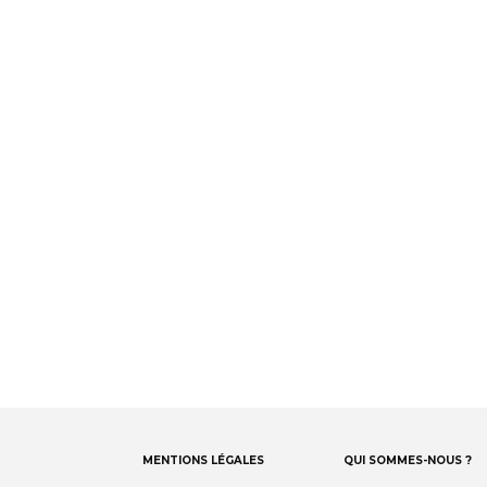
facebook
bluesky
instagram
linkedin
Footer
MENTIONS LÉGALES
QUI SOMMES-NOUS ?
menu