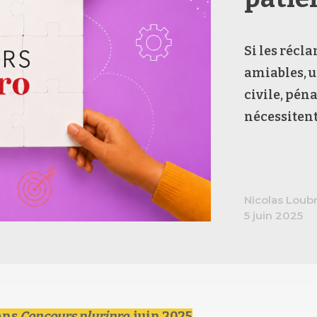
Si les récl
amiables, u
civile, pén
nécessitent 
Nicolas Loubry
5 juin 2025
ans
Concours pluripro,
juin 2025