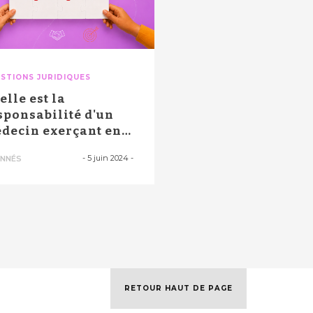
STIONS JURIDIQUES
elle est la
sponsabilité d'un
decin exerçant en
ison de santé ...
-
5 juin 2024
-
NNÉS
RETOUR HAUT DE PAGE