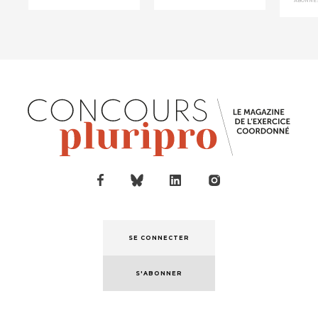
ABONNÉ
jeu"
médecine
géné...
SE CONNECTER
S'ABONNER