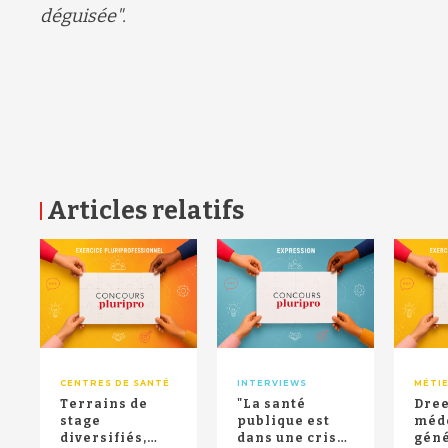
déguisée
".
Articles relatifs
RETOUR HAUT DE PAGE
CENTRES DE SANTÉ
INTERVIEWS
MÉTI
Terrains de
"La santé
Drees
stage
publique est
méd
diversifiés,
dans une crise
géné