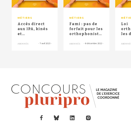
MÉTIERS
MÉTIERS
MÉTI
Accès direct
Fami : pas de
Loi
aux IPA, kinés
forfait pour les
orth
et
orthophonistes
les 
orthophonistes
s'ils ne sont
adop
: l'Ordre
pas engagé...
l’un
-
7 avril 2023
-
-
8 décembre 2022
-
ABONNÉS
ABONNÉS
ABONNÉ
infirmier
mesu
déno...