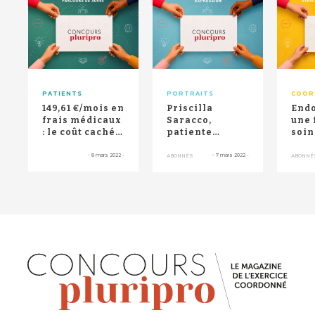
RETOUR HAUT DE PAGE
PATIENTS
PORTRAITS
COOR
149,61 €/mois en
Priscilla
Endo
frais médicaux
Saracco,
une 
: le coût caché
patiente
soin
de
experte
aux 
l’endométriose
endométriose,
atte
-
8 mars 2022
-
-
7 mars 2022
-
ABONNÉS
ABONNÉ
raconte son
d'end
corps "h...