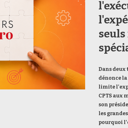
l'exéc
l'exp
seuls
spécia
Dans d
eux 
dénonce la
limite
l'ex
CPTS
aux
m
son présid
les grandes
p
ourquoi l'