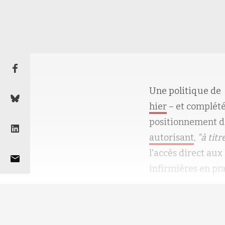
Une politique de
hier
– et complét
positionnement 
autoris
ant
,
"à tit
l
'accès direct aux
infirmières en pr