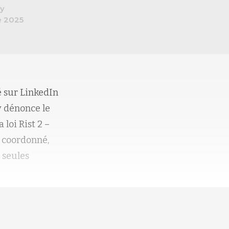
y
e 2025
 sur LinkedIn
y
dénonce
le
 loi Rist 2
–
e coordonné,
 seules