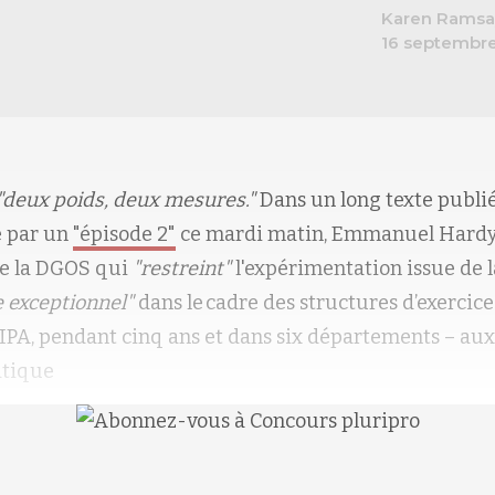
Karen Ramsa
16 septembr
"
deux poids
,
deux mesures.
"
Dans un
long texte
publié
é par un
"épisode 2"
ce mardi matin,
Emmanuel Hard
de la DGOS
qui
"
restreint
"
l'expérimentation issue de la
re exceptionnel"
dans le cadre des structures d’exercic
IPA
,
pendant cinq ans et
dans
six départements
–
aux
atique