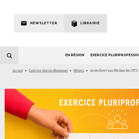
Skip
to
Newsletter
main
NEWSLETTER
LIBRAIRIE
navigation
EN RÉGION
EXERCICE PLURIPROFESSI
Fil
Accueil
Exercice pluriprofessionnel
Métiers
Accès direct aux IPA dans les CPTS 
d'Ariane