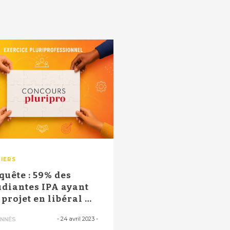
IERS
quête : 59% des
udiantes IPA ayant
 projet en libéral ne
t pa...
-
24 avril 2023
-
NNÉS