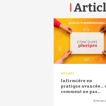
Articl
MÉTIERS
Infirmière en
pratique avancée… 
comment ne pas
gâcher une belle réf.
-
16 février 