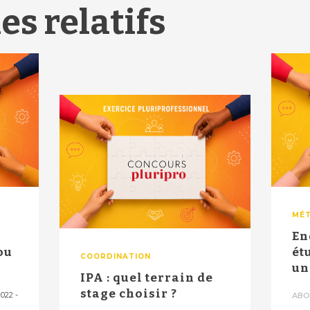
es relatifs
MÉT
En
ou
ét
COORDINATION
un
IPA : quel terrain de
..
son
stage choisir ?
2022
-
ABO