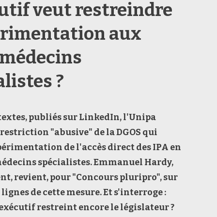
utif veut restreindre
érimentation aux
 médecins
listes ?
textes, publiés sur LinkedIn,
l'
Unipa
restriction "abusive"
de
la DGOS
qui
périmentation
de l'a
ccès direct des IPA en
édecins spécialistes
. Emmanuel Hardy,
ent,
revient,
pour "Concours pluripro", sur
 lignes de cette
mesure. Et s'interroge :
exécutif
restreint
encore le
législateur
?