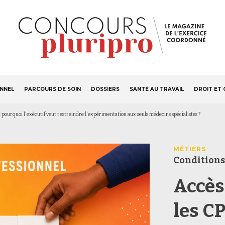
S'ABONNER
Navigation
ONNEL
PARCOURS DE SOIN
DOSSIERS
SANTÉ AU TRAVAIL
DROIT ET 
principale
: pourquoi l'exécutif veut restreindre l'expérimentation aux seuls médecins spécialistes ?
MÉTIERS
Conditions
Accès
les C