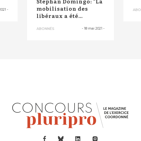
Stephan Domingo: "La
mobilisation des
2021
-
ABO
libéraux a été
déterminante"
-
18 mai 2021
-
ABONNÉS