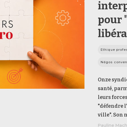
inter
pour 
libéra
Ethique profe
Négos conven
Onze syndic
santé, parm
leurs force
"défendre l
ville". Son 
Pauline Mac