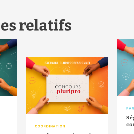
es relatifs
PAR
Sé
co
COORDINATION