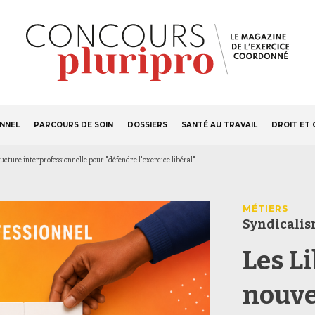
S'ABONNER
Navigation
ONNEL
PARCOURS DE SOIN
DOSSIERS
SANTÉ AU TRAVAIL
DROIT ET 
principale
ucture interprofessionnelle pour "défendre l'exercice libéral"
MÉTIERS
Syndicali
Les L
nouve