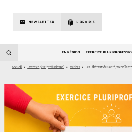
Skip
to
Newsletter
main
NEWSLETTER
LIBRAIRIE
navigation
EN RÉGION
EXERCICE PLURIPROFESSI
Fil
Accueil
Exercice pluriprofessionnel
Métiers
Les Libéraux de Santé, nouvelle str
d'Ariane