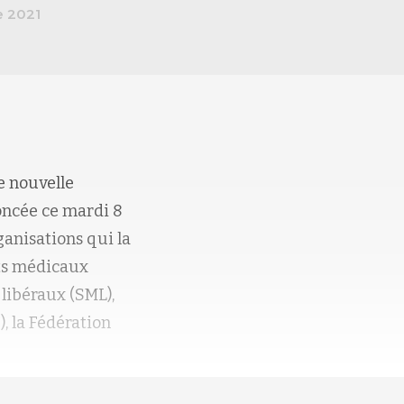
e 2021
e nouvelle
noncée ce mardi 8
anisations qui la
ats médicaux
 libéraux (SML),
, la Fédération