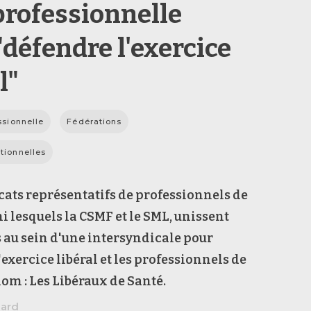
professionnelle
"défendre l'exercice
l"
ssionnelle
Fédérations
tionnelles
ats représentatifs de professionnels de
i lesquels la CSMF et le SML, unissent
s au sein d'une intersyndicale pour
'exercice libéral et les professionnels de
nom : Les Libéraux de Santé.
hard