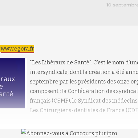
10 septembr
r
www.egora.fr
"Les Libéraux de Santé". C’est le nom d’un
intersyndicale, dont la création a été an
septembre par les présidents des onze org
composent : la Confédération des syndic
français (CSMF), le Syndicat des médecins
Les Chirurgiens-dentistes de France (CDF)