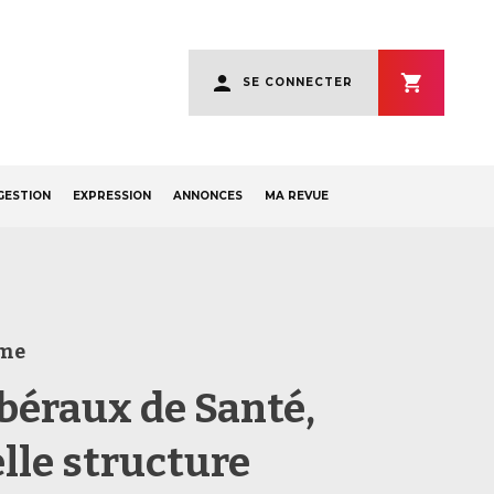
User
SE CONNECTER
account
menu
GESTION
EXPRESSION
ANNONCES
MA REVUE
sme
ibéraux de Santé,
lle structure