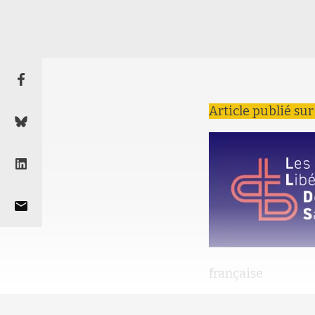
Article publié su
française