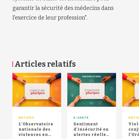
garantir la sécurité des médecins dans
l'exercice de leur profession".
Articles relatifs
RETOUR HAUT DE PAGE
MÉTIERS
E-SANTÉ
MÉTI
L'Observatoire
Sentiment
Viol
nationale des
d'insécurité ou
conj
violences en
alertes réelles
l’Or