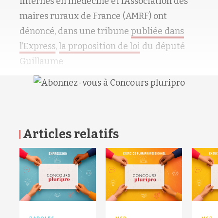
internes en médecine et l’Association des
maires ruraux de France (AMRF) ont
dénoncé, dans une tribune
publiée dans
l’Express
,
la proposition de loi
du député
Guillaume
Articles relatifs
RETOUR HAUT DE PAGE
PAROLES
MSP
MSP