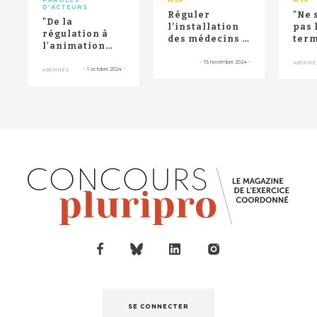
D'ACTEURS
Réguler
"Ne 
"De la
l’installation
pas 
régulation à
des médecins ?
term
l'animation
Une "fausse
term
territoriale :
bonne idée",
ouver
-
15 novembre 2024
-
ABONNÉ
vers un
-
1 octobre 2024
-
ABONNÉS
estimen...
nouveau
logicie...
SE CONNECTER