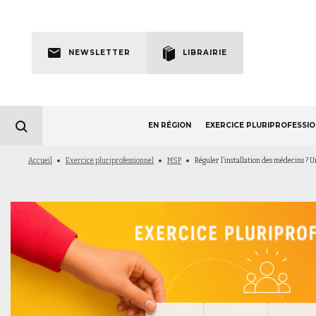
Skip
to
Newsletter
main
NEWSLETTER
LIBRAIRIE
navigation
EN RÉGION
EXERCICE PLURIPROFESSI
Fil
Accueil
Exercice pluriprofessionnel
MSP
Réguler l’installation des médecins ? U
d'Ariane