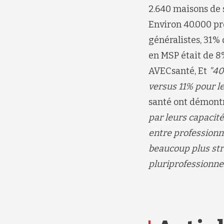
2.640
maisons de 
Environ 40.000 pr
généralistes, 31% 
en MSP était de
8
AVECsanté,
Et
"40
versus 11% pour l
santé ont démontr
par leurs capacités
entre professionn
beaucoup plus stru
pluriprofessionnel