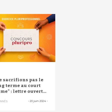
P
e sacrifions pas le
ng terme au court
rme" : lettre ouverte
 ...
-
20 juin 2024
-
NNÉS