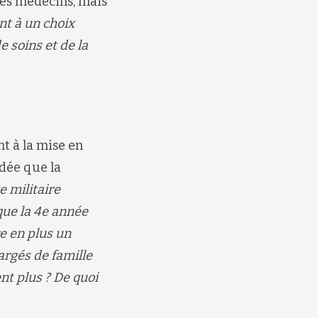
 des médecins, mais
nt à un choix
e soins et de la
 à la mise en
dée que la
e militaire
ue la 4
e
année
e en plus un
argés de famille
ent plus ? De quoi