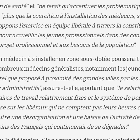
n de santé"
et
"
ne ferait qu’accentuer les problématiq
,
"plus que la coercition à l’installation des médecins,
loppons l’exercice en équipe libérale à travers la consti
r accueillir les jeunes professionnels
dans des cond
rojet professionnel et aux besoins de la population
"
.
n médecin à s'installer en zone sous-dotée pousserait
nombreux
médecins généralistes
, notamment les jeun
 tel que proposé à proximité des grandes villes par les
 administratifs
"
, assure-t-elle
, ajoutant que
"
l
e salar
ires de travail relativement fixes et le système de 
ose sur les libéraux qui ne comptent pas leurs heures d
tre une désorganisation et une baisse de l’activité des 
oins des Français qui continuerait de se dégrader.
"