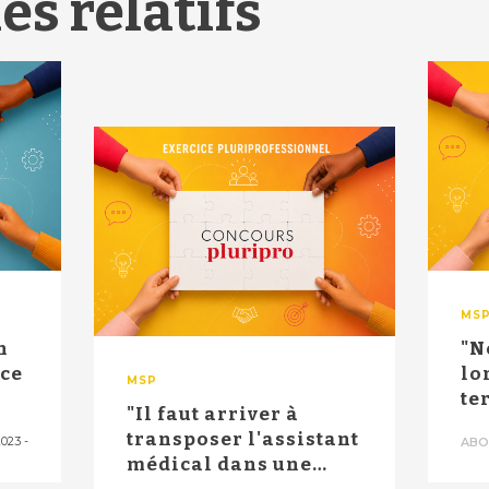
es relatifs
MS
n
"N
nce
lo
MSP
te
"Il faut arriver à
des
transposer l'assistant
2023
-
ABO
médical dans une