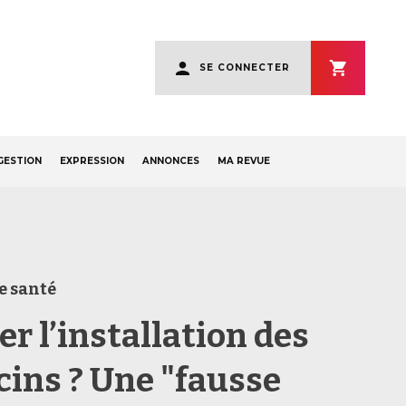
User
SE CONNECTER
account
menu
GESTION
EXPRESSION
ANNONCES
MA REVUE
e santé
r l’installation des
ins ? Une "fausse