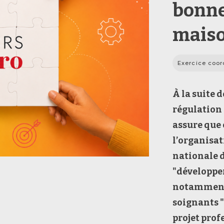
bonne
maiso
Exercice coo
À
la suite 
régulation 
assure que 
l’organisat
nationale 
"développer
notamment 
soignants
"
projet prof