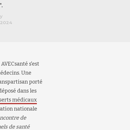
.
y
 2024
 AVECsanté s'est
médecins
. Une
anspartisan
porté
dépos
é
dans les
éserts médicaux
ation nationale
’encontre de
els de santé