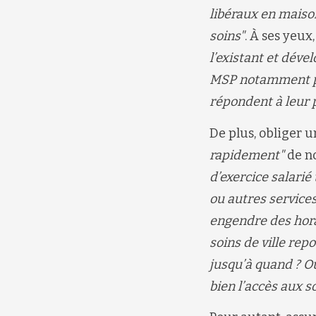
libéraux en
maiso
soins
"
.
À ses yeux
l’existant et déve
MSP notamment pou
répondent à leur p
De plus, o
bliger u
rapidement
"
de 
d’exercice salarié
ou autres services
engendre des hora
soins de ville rep
jusqu’à quand ? Ou
bien l’accès aux s