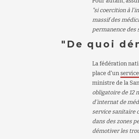
Pour autant, assur
"si coercition à l’i
massif des médica
permanence des s
"De quoi dém
La fédération nati
place d'un
service
ministre de la Sa
obligatoire de 12
d’internat de méd
service sanitaire 
dans des zones pe
démotiver les tro