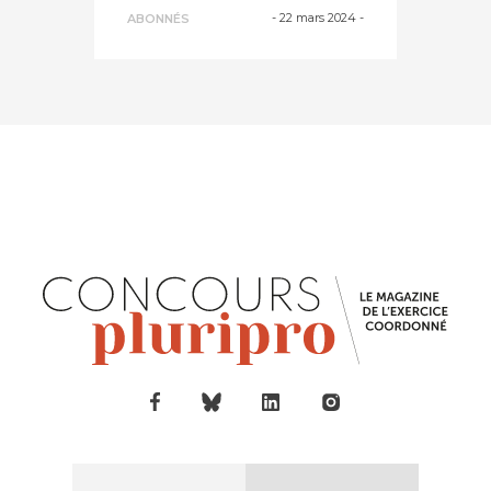
notion d'éq...
-
22 mars 2024
-
ABONNÉS