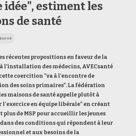
 idée", estiment les
ns de santé
rdonné
des
récentes
propositions
en faveur de
la
à l’installation des médecins, AVECsanté
cette coercition
"va à l’encontre de
ion des soins primaires"
. La fédération
des maisons de santé
appelle
plutôt
à
 l'exercice en équipe libérale" en
créant
plus de MSP pour accueillir les
jeunes
dans des conditions qui répondent à leur
essionnel et aux besoins de la