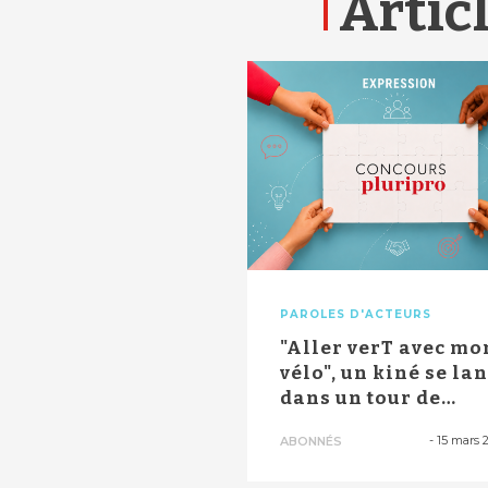
Articl
PAROLES D'ACTEURS
"Aller verT avec mo
vélo", un kiné se la
dans un tour de
France de...
-
15 mars 
ABONNÉS