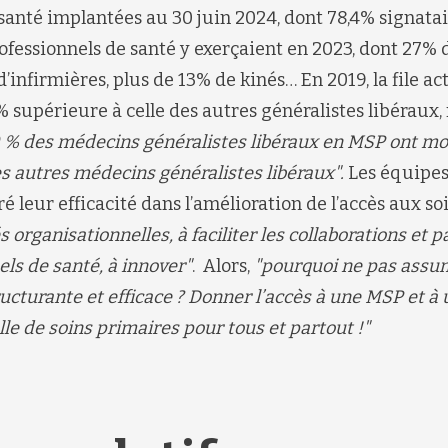
santé implantées au 30 juin 2024, dont 78,4% signata
ofessionnels de santé y exerçaient en 2023, dont 27%
d’infirmières
,
plus de 13% de
kinés…
En 2019, la file a
% supérieure
à celle des autres généralistes libéraux
,
 % des médecins généralistes libéraux en MSP ont mo
es autres médecins généralistes libéraux"
.
L
es équipes
é leur efficacité
dans l’amélioration de
l’accès aux so
 organisationnelles, à faciliter les collaborations et
p
els de santé, à innover
"
.
Alors,
"
pourquoi ne pas ass
cturante et efficace ?
Donner l’accès à
une MSP et à 
le de soins primaires pour tous et partout !
"