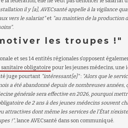
e la fédération, elle ne veut pas dénoncer le salariat
nstallation il y
[a]
, AVECsanté appelle à la vigilance qua
ux vers le salariat"
et
"au maintien de la production d
oins"
.
otiver les troupes !"
onale et ses 14
entités
régionales s'oppose
nt
également
 sanitaire obligatoire
pour les jeunes médecins, une i
nté juge
pourtant
"intéressant[e]"
:
"Alors que le servic
 mois a été abandonné depuis de nombreuses années, q
ecine générale sera effective en 2026, pourquoi mettr
obligatoire de 2 ans à des jeunes médecins souvent ch
u attractives dont même les services de l’
É
tat n’exist
upes !"
, lance AVECsanté dans son communiqué.