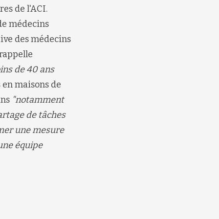
ire
s
de l'ACI.
 de médecins
ctive des médecins
rappelle
ins de 40 ans
 en maisons de
ins
"
notamment
artage de tâches
umer une mesure
une équipe