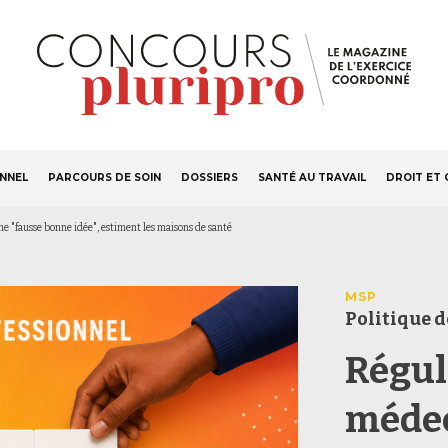
S'ABONNER
Navigation
ONNEL
PARCOURS DE SOIN
DOSSIERS
SANTÉ AU TRAVAIL
DROIT ET 
principale
ne "fausse bonne idée", estiment les maisons de santé
MSP
Politique d
Régule
médec