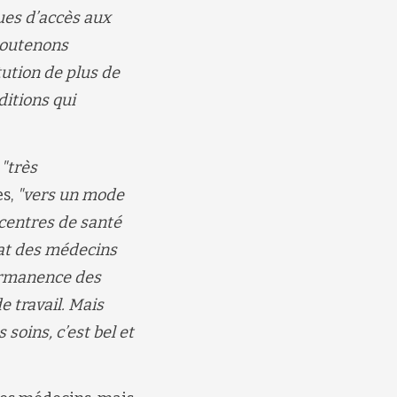
ues d’accès aux
 soutenons
tution de plus de
itions qui
"
très
es,
"
vers un mode
 centres de santé
iat des médecins
permanence des
e travail. Mais
soins, c’est bel et