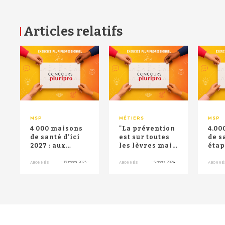
Articles relatifs
RETOUR HAUT DE PAGE
MSP
MÉTIERS
MSP
4 000 maisons
"La prévention
4.00
de santé d’ici
est sur toutes
de s
2027 : aux
les lèvres mais
étap
Rencontres
on sacrifie un
basc
d’AVECsanté,
modèle pe...
AVE
-
17 mars 2023
-
-
5 mars 2024
-
ABONNÉS
ABONNÉS
ABONNÉ
Franço...