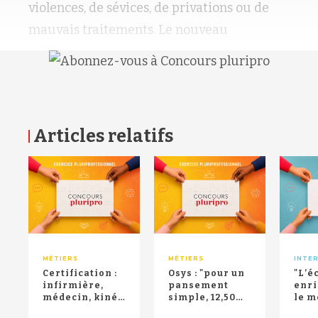
violences, de sévices, de privations ou de
mauvais traitements. Le nouveau
Articles relatifs
RETOUR HAUT DE PAGE
MÉTIERS
MÉTIERS
INTE
Certification :
Osys : "pour un
"L’é
infirmière,
pansement
enri
médecin, kiné,
simple, 12,50
le m
pharmacien,
euros pour le
pha