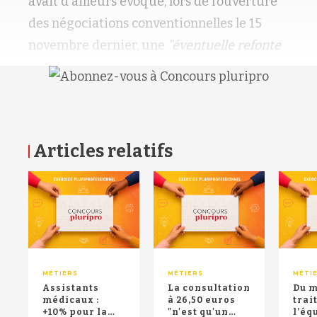
avait d'ailleurs évoqué, lors de l’ouverture
des négociations conventionnelles le 15
novembre dernier, une
"éventuelle refonte
Articles relatifs
RETOUR HAUT DE PAGE
MÉTIERS
MÉTIERS
MÉTI
Assistants
La consultation
Du 
médicaux :
à 26,50 euros
trai
+10% pour la
"n'est qu'un
l’éq