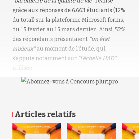
"baromètre de la qualité de vie
" réalisé
grâce aux réponses de 6.663 étudiants (12%
du total) sur la plateforme Microsoft forms,
du 15 février au 15 mars dernier. Ainsi, 52%
des répondants présentaient
"un état
anxieux"
au moment de l'étude, qui
s'appuie notamment sur
"l'échelle HAD"
,
utilisée
Articles relatifs
RETOUR HAUT DE PAGE