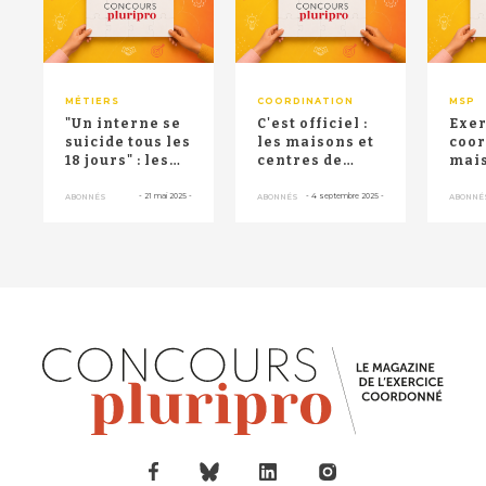
MÉTIERS
COORDINATION
MSP
"Un interne se
C'est officiel :
Exer
suicide tous les
les maisons et
coo
18 jours" : les
centres de
mai
étudiants en
santé peuvent
sant
médecine ...
demander
étud
-
21 mai 2025
-
-
4 septembre 2025
-
ABONNÉS
ABONNÉS
ABONNÉ
l'ag...
méd
sont.