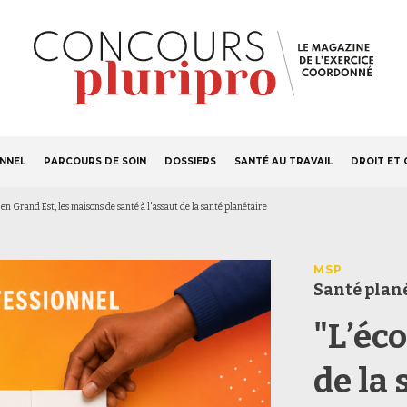
S'ABONNER
Navigation
ONNEL
PARCOURS DE SOIN
DOSSIERS
SANTÉ AU TRAVAIL
DROIT ET 
principale
: en Grand Est, les maisons de santé à l'assaut de la santé planétaire
MSP
Santé plan
"L’éc
de la 