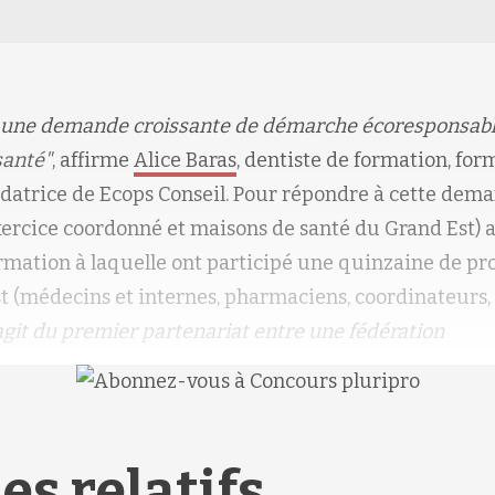
ui une demande croissante de démarche écoresponsab
santé"
, affirme
Alice Baras
, dentiste de formation, for
fondatrice de Ecops Conseil. Pour répondre à cette dem
exercice coordonné et maisons de santé du Grand Est) 
mation à laquelle ont participé une quinzaine de pro
t (médecins et internes, pharmaciens, coordinateurs, 
'agit du premier partenariat entre une fédération
es relatifs