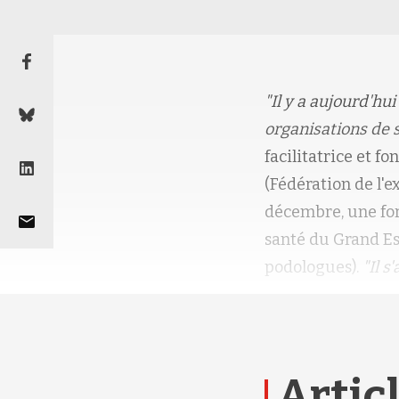
"Il y a aujourd'h
organisations de 
facilitatrice et 
(Fédération de l'
décembre, une for
santé du Grand Es
podologues).
"Il s
Articl