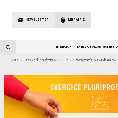
Skip
to
Newsletter
main
NEWSLETTER
LIBRAIRIE
navigation
EN RÉGION
EXERCICE PLURIPROFESSI
Fil
Accueil
Exercice pluriprofessionnel
MSP
"L’écoresponsabilité c'est de la santé" 
d'Ariane