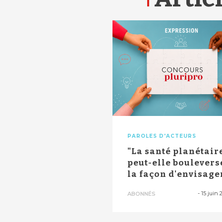
PAROLES D'ACTEURS
"La santé planétair
peut-elle boulevers
la façon d'envisage
le soi...
-
15 juin 
ABONNÉS