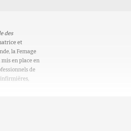
le des
matrice et
ande, la Femage
a mis en place en
fessionnels de
infirmières,