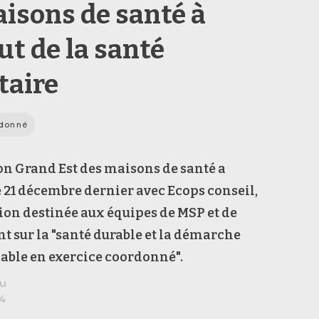
aisons de santé à
ut de la santé
taire
rdonné
on Grand Est des maisons de santé a
e 21 décembre dernier avec Ecops conseil,
on destinée aux équipes de MSP et de
t sur la "santé durable et la démarche
able en exercice coordonné".
au
24