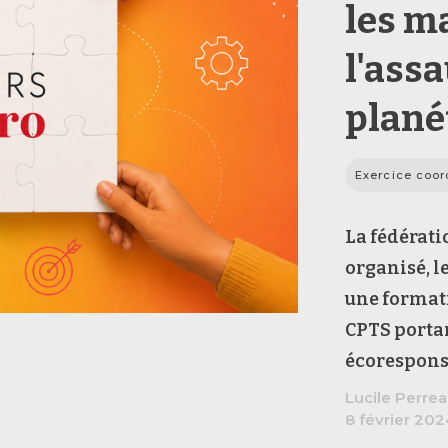
les m
l'assa
plané
Exercice coo
La fédérati
organisé, l
une formati
CPTS portan
écorespons
Lucile Perre
8 février 20