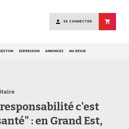
User
SE CONNECTER
account
menu
GESTION
EXPRESSION
ANNONCES
MA REVUE
étaire
oresponsabilité c'est
santé" : en Grand Est,