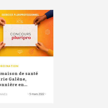
RDINATION
 maison de santé
rie Galène,
onnière en
veloppement
-
5 mars 2022
-
NNÉS
rable