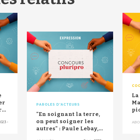
COO
e
La
er
Ma
PAROLES D'ACTEURS
r
pi
"En soignant la terre,
dé
on peut soigner les
2023
-
ABO
du
autres" : Paule Lebay,
infi...