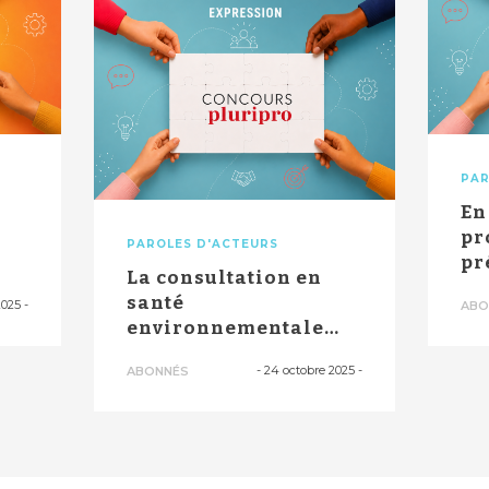
PAR
En
pr
PAROLES D'ACTEURS
pr
La consultation en
dé
santé
2025
-
ABO
environnementale
impulse "de vrais
-
24 octobre 2025
-
ABONNÉS
changement...