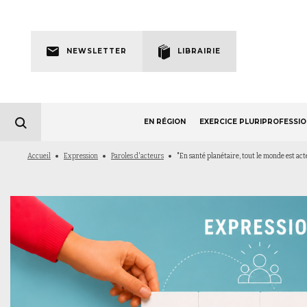
Skip
to
Newsletter
main
NEWSLETTER
LIBRAIRIE
navigation
EN RÉGION
EXERCICE PLURIPROFESSI
Fil
Accueil
Expression
Paroles d'acteurs
"En santé planétaire, tout le monde est ac
d'Ariane