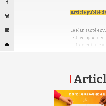
Article publié d
Le Plan santé env
le développement 
clairement une ac
Articl