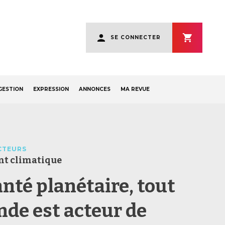
User
SE CONNECTER
account
menu
GESTION
EXPRESSION
ANNONCES
MA REVUE
CTEURS
t climatique
anté planétaire, tout
nde est acteur de