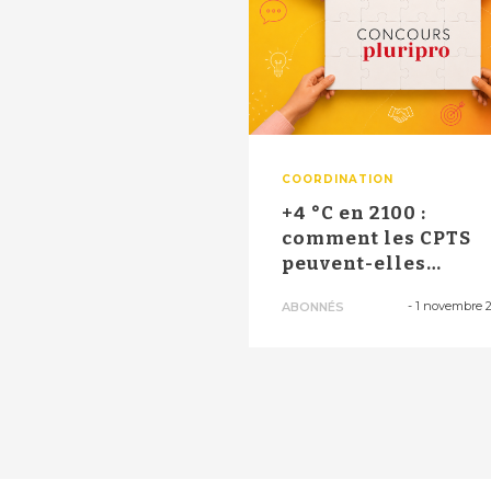
COORDINATION
+4 °C en 2100 :
comment les CPTS
peuvent-elles
impulser
-
1 novembre 
ABONNÉS
(collectivemen...