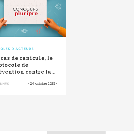
OLES D'ACTEURS
 cas de canicule, le
otocole de
évention contre la
shydratatio...
-
24 octobre 2025
-
NNÉS