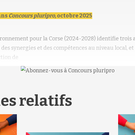
ans
Concours pluripro,
octobre 2025
ironnement pour la Corse (2024-2028) identifie trois
des synergies et des compétences au niveau local, et
tion de
es relatifs