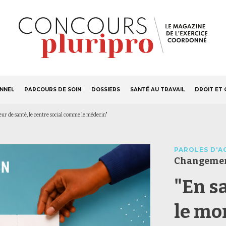
S'ABONNER
Navigation
ONNEL
PARCOURS DE SOIN
DOSSIERS
SANTÉ AU TRAVAIL
DROIT ET 
principale
teur de santé, le centre social comme le médecin"
PAROLES D'A
Changemen
"En s
le mo