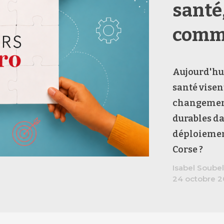
santé,
comme
Aujourd'hui
santé visen
changement,
durables da
déploiemen
Corse ?
Isabel Soube
24 octobre 