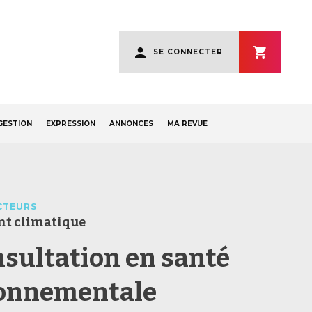
User
SE CONNECTER
account
menu
GESTION
EXPRESSION
ANNONCES
MA REVUE
CTEURS
t climatique
nsultation en santé
onnementale