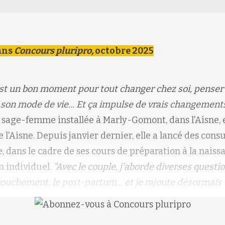
ans
Concours pluripro,
octobre 2025
'est un bon moment pour tout changer chez soi, penser
son mode de vie... Et ça impulse de vrais changements 
 sage-femme installée à Marly-Gomont, dans l'Aisne,
l'Aisne. Depuis janvier dernier, elle a lancé des cons
 dans le cadre de ses cours de préparation à la nais
n individuel.
"Avec le couple, j'aborde diverses quest
ccouchement, le post-partum... et je rajoute désormais