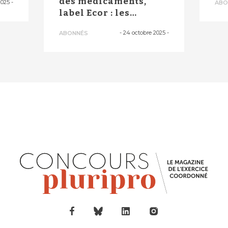
des médicaments,
2025
-
ABO
label Ecor : les
pharmacies te...
-
24 octobre 2025
-
ABONNÉS