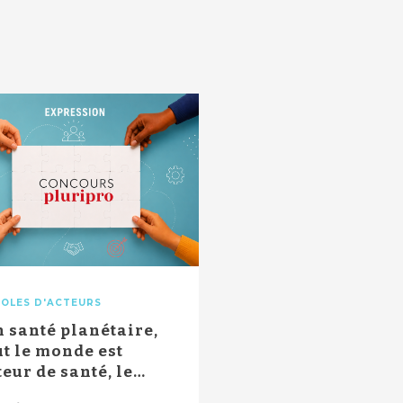
OLES D'ACTEURS
n santé planétaire,
ut le monde est
teur de santé, le
ntre soc...