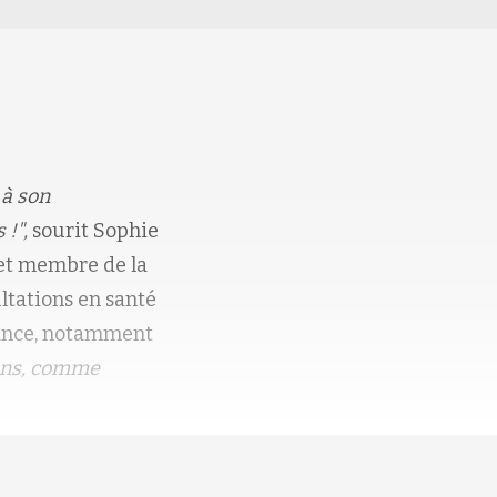
 à son
!",
sourit Sophie
 et membre de la
ultations en santé
sance, notamment
ions, comme