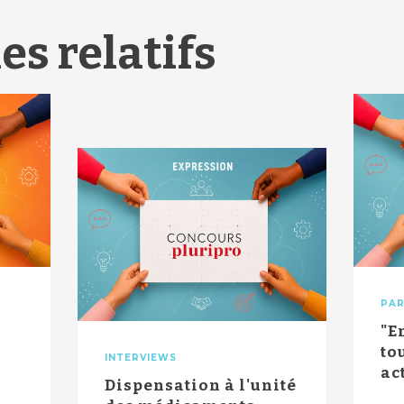
es relatifs
PAR
"E
to
INTERVIEWS
ac
Dispensation à l'unité
ce