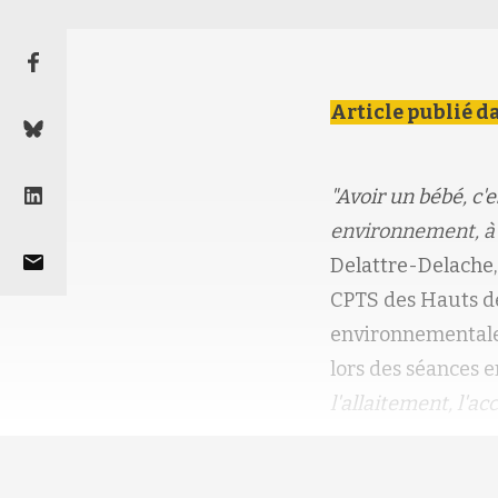
Article publié d
"Avoir un bébé, c
environnement, à 
Delattre-Delache,
CPTS des Hauts de 
environnementale,
lors des séances e
l'allaitement, l'a