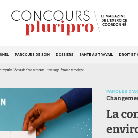
S'ABONNER
Navigation
ONNEL
PARCOURS DE SOIN
DOSSIERS
SANTÉ AU TRAVAIL
DROIT ET 
principale
e impulse "de vrais changements" : une sage-femme témoigne
PAROLES D'A
Changemen
La co
envir