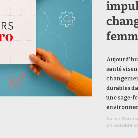
impul
chang
femm
Aujourd'hui
santé visen
changement,
durables da
une sage-f
environne
Karen Ramsa
24 octobre 