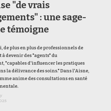
se "de vrais
ements" : une sage-
e témoigne
, de plus en plus de professionnels de
t à devenir des "agents" du
 "capables d'influencer les pratiques
ns la délivrance des soins."
Dans l'Aisne,
emme anime des consultations en santé
mentale.
y
2025