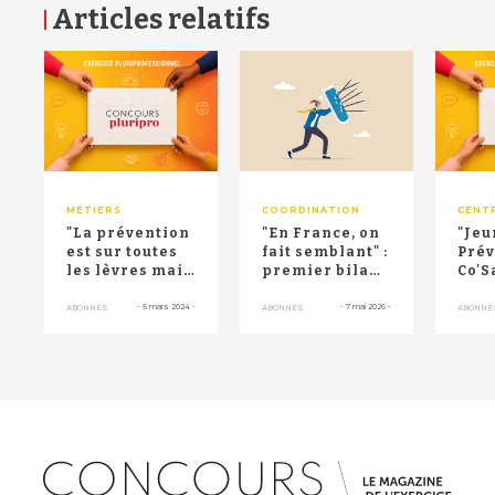
Articles relatifs
RETOUR HAUT DE PAGE
MÉTIERS
COORDINATION
CENT
"La prévention
"En France, on
"Jeu
est sur toutes
fait semblant" :
Prév
les lèvres mais
premier bilan
Co'S
on sacrifie un
sévère de la
son 
modèle pe...
mission sur...
"vul
-
5 mars 2024
-
-
7 mai 2026
-
ABONNÉS
ABONNÉS
ABONNÉ