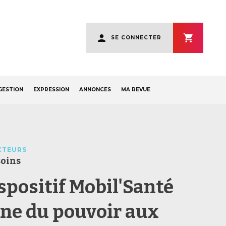
User
SE CONNECTER
account
menu
GESTION
EXPRESSION
ANNONCES
MA REVUE
CTEURS
soins
ispositif Mobil'Santé
ne du pouvoir aux