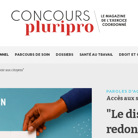
S'ABONNER
Navigation
ONNEL
PARCOURS DE SOIN
DOSSIERS
SANTÉ AU TRAVAIL
DROIT ET 
principale
voir aux citoyens"
PAROLES D'A
Accès aux 
"Le d
redon