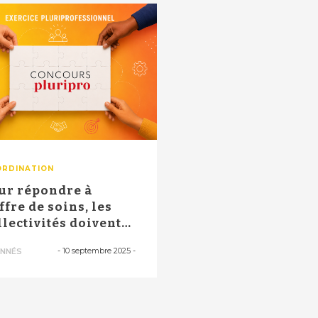
RDINATION
ur répondre à
offre de soins, les
llectivités doivent
centrali...
-
10 septembre 2025
-
NNÉS