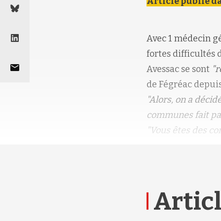
Article publié d
Avec 1 médecin gé
fortes difficulté
Avessac se sont
"r
de Fégréac depuis 
"Alors, on a déci
communes fait par
"Vous êtes des co
Articl