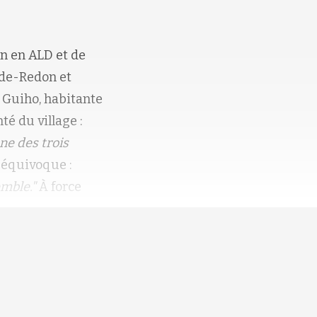
on en ALD et de
-de-Redon et
 Guiho, habitante
té du village :
ne des trois
 équivoque :
mble."
À force