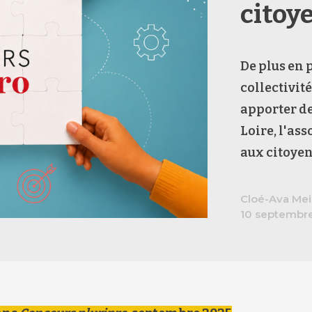
citoy
De plus en 
collectivit
apporter de
Loire, l'as
aux citoyen
Cloé-Ava Mei
10 septembr