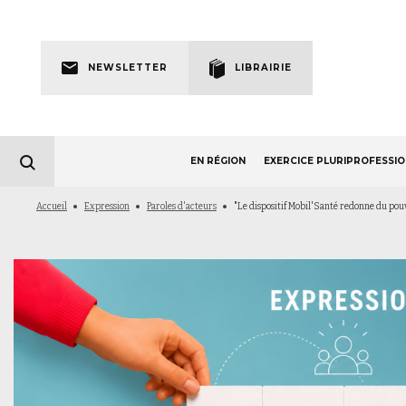
Skip
to
Newsletter
main
NEWSLETTER
LIBRAIRIE
navigation
EN RÉGION
EXERCICE PLURIPROFESSI
Fil
Accueil
Expression
Paroles d'acteurs
"Le dispositif Mobil'Santé redonne du pou
d'Ariane