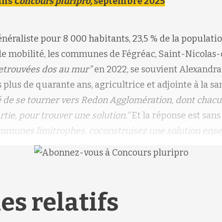
ans
Concours pluripro,
septembre 2025
néraliste pour 8 000 habitants, 23,5 % de la populati
s de mobilité, les communes de Fégréac, Saint-Nicolas
etrouvées dos au mur"
en 2022, se souvient Alexandra
plus de quarante ans, agricultrice et adjointe à la san
dé de se tourner vers Redon Agglomération, dont chacu
tie, pour trouver une solution."
Et la réponse est sans
mmunes limitrophes, coconstruisez une solution ense
es relatifs