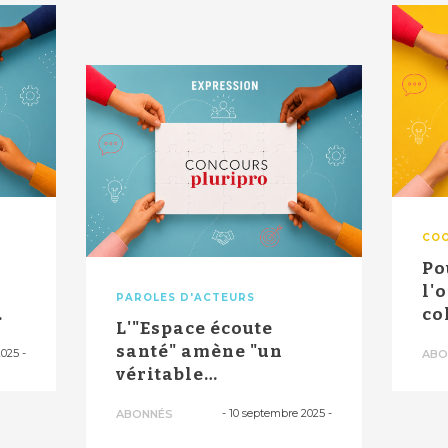
COO
l
Po
l'
PAROLES D'ACTEURS
co
L'"Espace écoute
dé
santé" amène "un
2025
-
ABO
véritable
réengagement dans
-
10 septembre 2025
-
ABONNÉS
un parco...