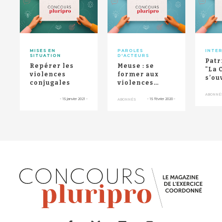
RETOUR HAUT DE PAGE
MISES EN
PAROLES
INTE
SITUATION
D'ACTEURS
Patr
Repérer les
Meuse : se
"La 
violences
former aux
s’ou
conjugales
violences
l’ho
conjugales
le GH
ABONNÉ
-
15 janvier 2021
-
-
15 février 2020
-
ABONNÉS