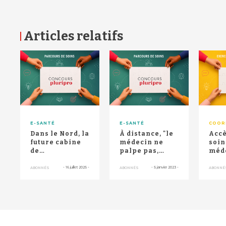
Articles relatifs
RETOUR HAUT DE PAGE
E-SANTÉ
E-SANTÉ
COOR
Dans le Nord, la
À distance, "le
Accè
future cabine
médecin ne
soins
de
palpe pas,
méd
téléconsultation
mais il peut
infi
n'est "pas la
rendre des
pha
-
16 juillet 2025
-
-
5 janvier 2023
-
ABONNÉS
ABONNÉS
ABONNÉ
solut...
services...
l'épr