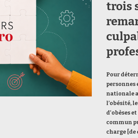
trois 
remar
culpa
profe
Pour
déter
personnes e
nationale
l’obésité, l
d'obèses
et
commun pu
charge
[de 