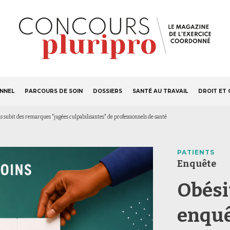
S'ABONNER
Navigation
ONNEL
PARCOURS DE SOIN
DOSSIERS
SANTÉ AU TRAVAIL
DROIT ET 
principale
is subit des remarques "jugées culpabilisantes" de professionnels de santé
PATIENTS
Enquête
Obési
enquê