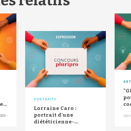
es relatifs
ART
"G
po
PORTRAITS
es patients
co
Lorraine Caro :
re
portrait d'une
2025
-
ABO
pa
diététicienne-
nutritionniste qui a la