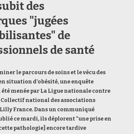
subit des
ques "jugées
bilisantes" de
ssionnels de santé
miner l
e parcours de soins et le vécu des
n situation d’obésité
, u
ne enquête
a été menée par
La Ligue nationale contre
e Collectif
national des associations
 Lilly
France. Dans un
communiqué
blié ce mardi
, ils déplorent "
une prise en
cette pathologie]
encore tardive