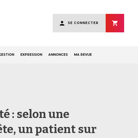
User
SE CONNECTER
account
menu
GESTION
EXPRESSION
ANNONCES
MA REVUE
té : selon une
te, un patient sur