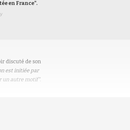
tée en
France".
y
ir discuté de son
on est initiée par
r un autre motif"
.