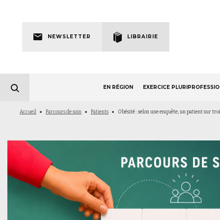
Skip
to
Newsletter
main
NEWSLETTER
LIBRAIRIE
navigation
EN RÉGION
EXERCICE PLURIPROFESSI
Fil
Accueil
Parcours de soin
Patients
Obésité : selon une enquête, un patient sur tro
d'Ariane