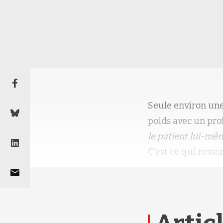
Seule environ une
poids avec un prof
le patient lui-mêm
C'est ce qui resso