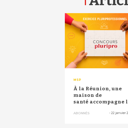
Articl
MSP
À la Réunion, une
maison de
santé accompagne l
en surpoids ...
-
22 janvier 
ABONNÉS