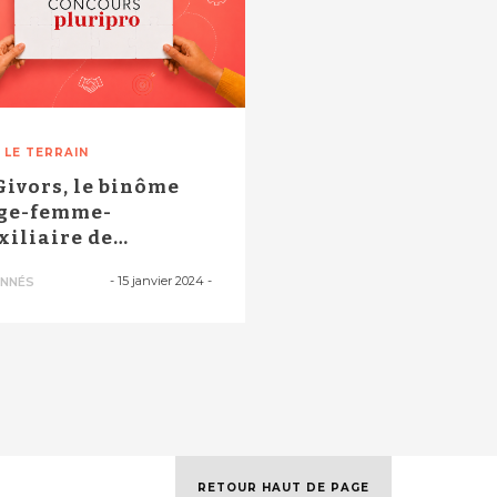
 LE TERRAIN
Givors, le binôme
ge-femme-
xiliaire de
ériculture
-
15 janvier 2024
-
NNÉS
compagne l...
RETOUR HAUT DE PAGE