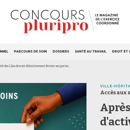
S'ABONNER
Navigation
ONNEL
PARCOURS DE SOIN
DOSSIERS
SANTÉ AU TRAVAIL
DROIT ET 
principale
ité des Lilas devrait définitivement fermer ses portes
VILLE-HÔPIT
Accès aux 
Après
d'acti