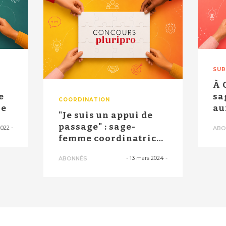
SUR
À 
e
sa
COORDINATION
le
au
"Je suis un appui de
pu
passage" : sage-
2022
-
ABO
ac
femme coordinatrice
des parcours ...
-
13 mars 2024
-
ABONNÉS