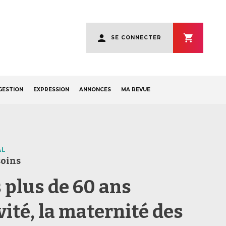
User
SE CONNECTER
account
menu
GESTION
EXPRESSION
ANNONCES
MA REVUE
AL
soins
 plus de 60 ans
vité, la maternité des