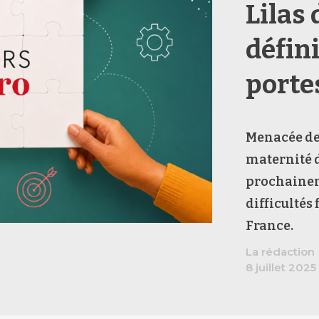
Lilas 
défin
porte
Menacée de
maternité d
prochainem
difficultés 
France.
La rédaction
8 juillet 2025