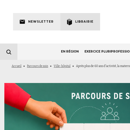
Skip
to
Newsletter
main
NEWSLETTER
LIBRAIRIE
navigation
EN RÉGION
EXERCICE PLURIPROFESSI
Fil
Accueil
Parcours de soin
Ville-hôpital
Après plus de 60 ans d'activité, la matern
d'Ariane