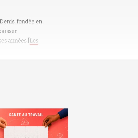
-Denis, fondée en
baisser
ses années [
Les