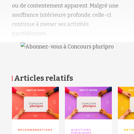
ou de contentement apparent. Malgré une
souffrance intérieure profonde, celle-ci
continue à mener ses activités
quotidiennes,
Articles relatifs
RETOUR HAUT DE PAGE
RECOMMANDATIONS
QUESTIONS
MÉTI
JURIDIQUES