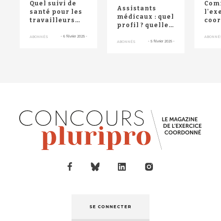
Quel suivi de
Com
Assistants
santé pour les
l'ex
médicaux : quel
travailleurs
coo
profil ? quelles
saisonniers ?
tran
missions ? quel
méti
-
6 février 2025
-
ABONNÉS
ABONNÉ
bilan ?
-
5 février 2025
-
ABONNÉS
méd
géné
SE CONNECTER