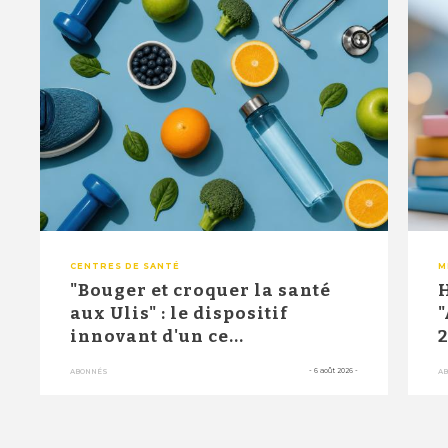
CENTRES DE SANTÉ
M
"Bouger et croquer la santé
H
aux Ulis" : le dispositif
"
innovant d'un ce...
2
-
6 août 2026
-
ABONNÉS
A