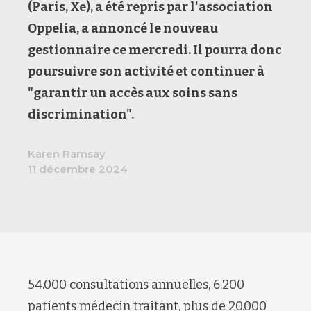
(Paris, Xe), a été repris par l'association
Oppelia
,
a
annoncé le nouveau
gestionnaire
ce mercredi
.
Il p
ourra
donc
poursuivre son activité
et continuer à
"
garantir un accès aux soins sans
discrimination
".
Karen Ramsay
11 décembre 2024
54.000
consultations annuelles
, 6.
200
patients médecin traitant
, p
lus de 20.000