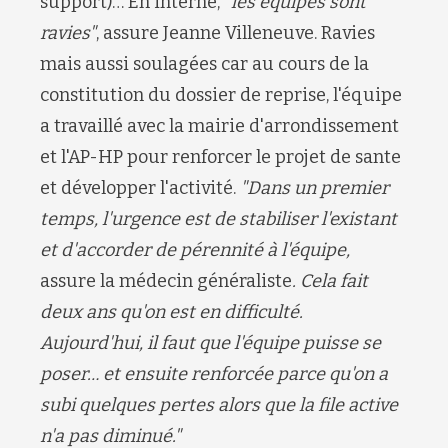
support
)…
En interne,
"les équipes sont
ravies"
,
assure
Jeanne Villeneuve.
Ravies
mais aussi soulagées car
au cours de la
constitution
du dossier de reprise,
l'équipe
a
travaillé avec la
mairie
d'
arrondissement
et
l'AP-HP
pour renforcer le projet de sant
e
et
développer
l'activité
.
"D
ans un premier
temps, l'urgence est de stabiliser l'
existant
et d'accorder de
pérennité
à l'équipe
,
assure la médecin généraliste
. Cela f
ait
deux
ans qu'on est en
difficulté.
Aujourd'hui, il faut que l'équipe puisse se
poser… et ensuite
renforc
ée pa
rce
qu'on a
subi quelques pertes alors
que
la
file active
n'a pas diminué
."