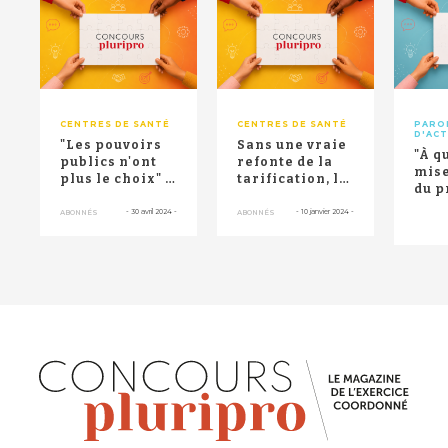
RETOUR HAUT DE PAGE
CENTRES DE SANTÉ
CENTRES DE SANTÉ
PARO
D'AC
"Les pouvoirs
Sans une vraie
"À q
publics n'ont
refonte de la
mise
plus le choix" :
tarification, le
du p
les centres de
modèle
lucra
santé inqu...
économique
-
30 avril 2024
-
-
10 janvier 2024
-
ABONNÉS
ABONNÉS
trib
des ce...
d'un