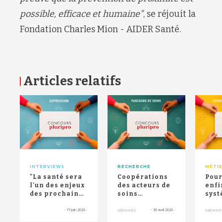
possible, efficace et humaine
"
, se réjouit
la
Fondation Charles
Mion
-
AIDER Santé
.
Articles relatifs
RETOUR HAUT DE PAGE
INTERVIEWS
RECHERCHE
MÉTI
"La santé sera
Coopérations
Pour
l'un des enjeux
des acteurs de
enfi
des prochaines
soins
syst
élections
infirmiers :
sant
présidentielle...
comment les
l’im
-
17 juin 2025
-
-
30 avril 2025
-
ABONNÉS
ABONNÉ
territoires...
Thin