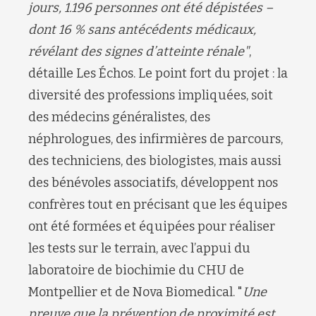
jours, 1
.
196 personnes ont été dépistées
–
dont 16 % sans antécédents médicaux,
révélant des signes d’atteinte rénale
"
,
détaille
Les Échos.
Le point fort du projet : la
diversité des professions impliquées, soit
des
médecins généralistes,
des
néphrologues,
des
infirmi
ères
de parcours,
des
techniciens,
des
biologistes, mais aussi
des
bénévoles associatif
s, développent nos
confrères tout en précisant que l
es équipes
ont été formées et équipées pour réaliser
les tests sur le terrain,
avec
l’appui du
laboratoire de biochimie du CHU de
Montpellier et de Nova
Biomedical
.
"
Une
preuve que la prévention de proximité est