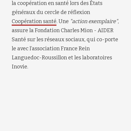
la co
opération
en
santé
lors des États
généraux du cercle de réflexion
Coopération santé
.
Une
"a
ction exemplaire
"
,
assure la
Fondation Charles
Mion
-
AIDER
Santé
sur les réseaux sociaux
, qui
co
-
porte
le
avec
l’association France Rein
Languedoc-Roussillon
et
l
es laboratoires
I
novie
.