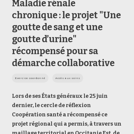
Maladie rénale
chronique : le projet "Une
goutte de sang et une
goutte d’urine"
récompensé pour sa
démarche collaborative
Exercice coordonné
Accès aux soins
Lors de ses États généraux le 25 juin
dernier,
le cercle de réflexion
Coopération santé
a récompensé ce
projet régional qui a permis, à travers un
maillage territorial en
Occitanie
E
st
, de