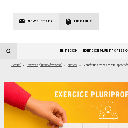
Skip
to
Newsletter
main
NEWSLETTER
LIBRAIRIE
navigation
EN RÉGION
EXERCICE PLURIPROFESSI
Fil
Accueil
Exercice pluriprofessionnel
Métiers
Bientôt un Ordre des audioprothésis
d'Ariane