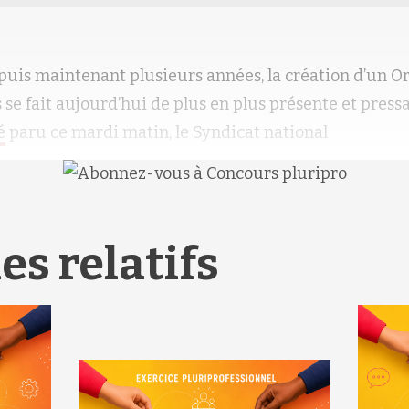
puis maintenant plusieurs années, la création d’un O
se fait aujourd’hui de plus en plus présente et pressa
é
paru ce mardi matin, le Syndicat national
es relatifs