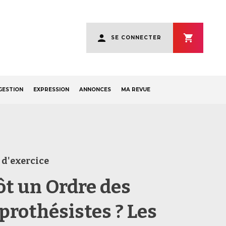
User
SE CONNECTER
account
menu
GESTION
EXPRESSION
ANNONCES
MA REVUE
 d'exercice
ôt un Ordre des
prothésistes ? Les