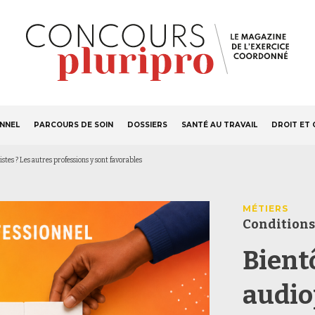
S'ABONNER
Navigation
ONNEL
PARCOURS DE SOIN
DOSSIERS
SANTÉ AU TRAVAIL
DROIT ET 
principale
tes ? Les autres professions y sont favorables
MÉTIERS
Conditions
Bient
audio