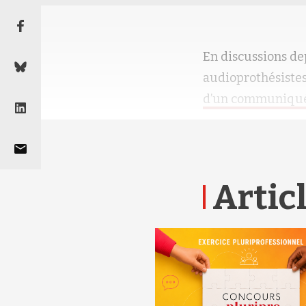
En discussions de
audioprothésistes 
d’un communiqu
Articl