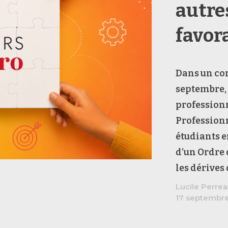
autre
favor
Dans un co
septembre, 
professionn
Professionn
étudiants e
d’un Ordre 
les dérives 
Lucile Perre
17 septembr