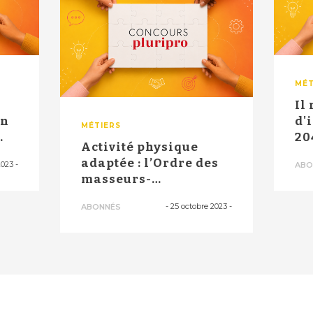
MÉT
Il
in
d'
MÉTIERS
20
Activité physique
le 
adaptée : l’Ordre des
 2023
-
ABO
masseurs-
kinésithérapeutes
-
25 octobre 2023
-
ABONNÉS
réc...