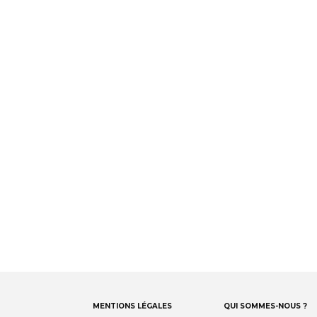
facebook
bluesky
instagram
linkedin
Footer
MENTIONS LÉGALES
QUI SOMMES-NOUS ?