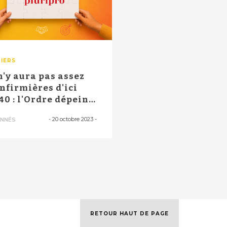
IERS
 n'y aura pas assez
infirmières d'ici
40 : l'Ordre dépeint
"c...
-
20 octobre 2023
-
NNÉS
RETOUR HAUT DE PAGE