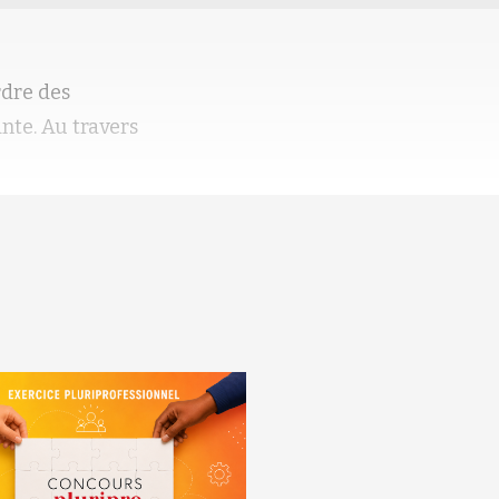
rdre des
nte. Au travers